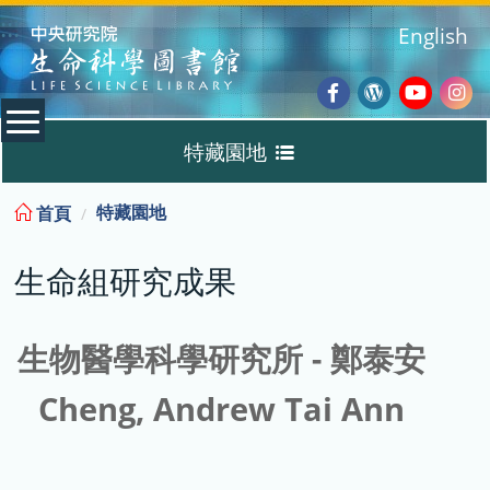
:::
English
Facebook
Wordpres
Youtub
Ins
特藏園地
Blog
:::
特藏園地
首頁
生命組研究成果
生命組研究成果
最新論文
重要發現與突破
生物醫學科學研究所 - 鄭泰安
Cheng, Andrew Tai Ann
機構典藏
生物資訊