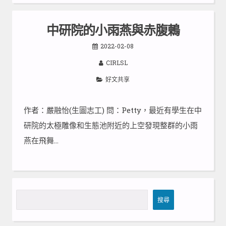
中研院的小雨燕與赤腹鶇
2022-02-08
CIRLSL
好文共享
作者：嚴融怡(生圖志工) 問：Petty，最近有學生在中
研院的太極雕像和生態池附近的上空發現整群的小雨
燕在飛舞…
搜
搜尋
尋