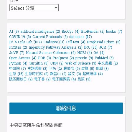
AI
(3)
artificial intelligence
(2)
BioCyc
(4)
BioRender
(2)
books
(7)
COVID-19
(3)
Current Protocols
(3)
database
(17)
Dr. A Cula Lab
(107)
EndNote
(11)
Full text
(4)
GraphPad Prism
(5)
InCites
(2)
Ingenuity Pathway Analysis
(2)
IPA
(36)
JCR
(7)
JoVE
(7)
Natural Science Collection
(4)
NCBI
(4)
OA
(4)
Open Access
(4)
PDB
(3)
ProQuest
(2)
protein
(9)
PubMed
(5)
Python
(4)
Turnitin
(8)
UDN
(2)
Web of Science
(3)
中文書籍
(2)
中研院
(7)
主題選書
(3)
刊名
(2)
嚴融怡
(5)
展覽
(5)
珊瑚
(3)
生態
(15)
生態時代館
(8)
觀音山
(2)
論文
(3)
超微結構
(4)
院區開放日
(2)
電子書
(2)
電子顯微鏡
(4)
鳥類
(3)
聯絡訊息
中央研究院生命科學圖書館