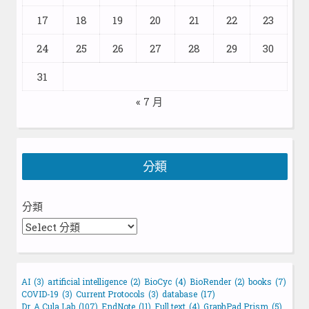
17
18
19
20
21
22
23
24
25
26
27
28
29
30
31
« 7 月
分類
分類
AI
(3)
artificial intelligence
(2)
BioCyc
(4)
BioRender
(2)
books
(7)
COVID-19
(3)
Current Protocols
(3)
database
(17)
Dr. A Cula Lab
(107)
EndNote
(11)
Full text
(4)
GraphPad Prism
(5)