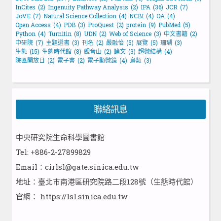
InCites
(2)
Ingenuity Pathway Analysis
(2)
IPA
(36)
JCR
(7)
JoVE
(7)
Natural Science Collection
(4)
NCBI
(4)
OA
(4)
Open Access
(4)
PDB
(3)
ProQuest
(2)
protein
(9)
PubMed
(5)
Python
(4)
Turnitin
(8)
UDN
(2)
Web of Science
(3)
中文書籍
(2)
中研院
(7)
主題選書
(3)
刊名
(2)
嚴融怡
(5)
展覽
(5)
珊瑚
(3)
生態
(15)
生態時代館
(8)
觀音山
(2)
論文
(3)
超微結構
(4)
院區開放日
(2)
電子書
(2)
電子顯微鏡
(4)
鳥類
(3)
聯絡訊息
中央研究院生命科學圖書館
Tel: +886-2-27899829
Email：cirlsl@gate.sinica.edu.tw
地址：臺北市南港區研究院路二段128號（生態時代館）
官網：
https://lsl.sinica.edu.tw