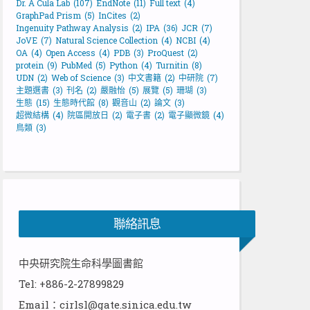
Dr. A Cula Lab
(107)
EndNote
(11)
Full text
(4)
GraphPad Prism
(5)
InCites
(2)
Ingenuity Pathway Analysis
(2)
IPA
(36)
JCR
(7)
JoVE
(7)
Natural Science Collection
(4)
NCBI
(4)
OA
(4)
Open Access
(4)
PDB
(3)
ProQuest
(2)
protein
(9)
PubMed
(5)
Python
(4)
Turnitin
(8)
UDN
(2)
Web of Science
(3)
中文書籍
(2)
中研院
(7)
主題選書
(3)
刊名
(2)
嚴融怡
(5)
展覽
(5)
珊瑚
(3)
生態
(15)
生態時代館
(8)
觀音山
(2)
論文
(3)
超微結構
(4)
院區開放日
(2)
電子書
(2)
電子顯微鏡
(4)
鳥類
(3)
聯絡訊息
中央研究院生命科學圖書館
Tel: +886-2-27899829
Email：cirlsl@gate.sinica.edu.tw