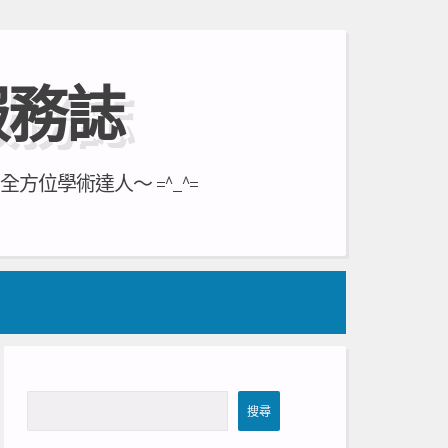
服務誌
位學術達人～ =^_^=
搜
搜尋
尋