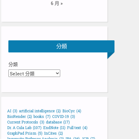
6 月 »
分類
分類
AI
(3)
artificial intelligence
(2)
BioCyc
(4)
BioRender
(2)
books
(7)
COVID-19
(3)
Current Protocols
(3)
database
(17)
Dr. A Cula Lab
(107)
EndNote
(11)
Full text
(4)
GraphPad Prism
(5)
InCites
(2)
Ingenuity Pathway Analysis
(2)
IPA
(36)
JCR
(7)