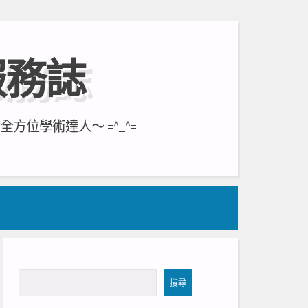
服務誌
位學術達人～ =^_^=
搜
搜尋
尋