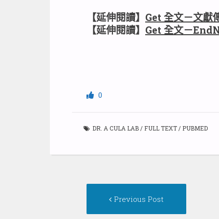
【延伸閱讀】
Get 全文－文獻
【延伸閱讀】
Get 全文－EndN
0
DR. A CULA LAB
/
FULL TEXT
/
PUBMED
Post
Previous
Previous Post
navigation
post: