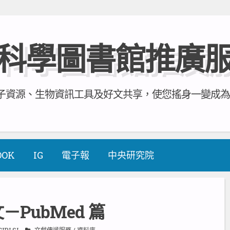
科學圖書館推廣
資源、生物資訊工具及好文共享，使您搖身一變成為全方
OOK
IG
電子報
中央研究院
文－PubMed 篇
CIRLSL
文獻傳遞服務
/
資料庫