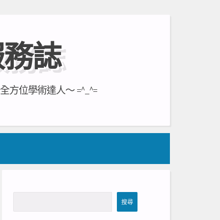
服務誌
位學術達人～ =^_^=
搜
搜尋
尋