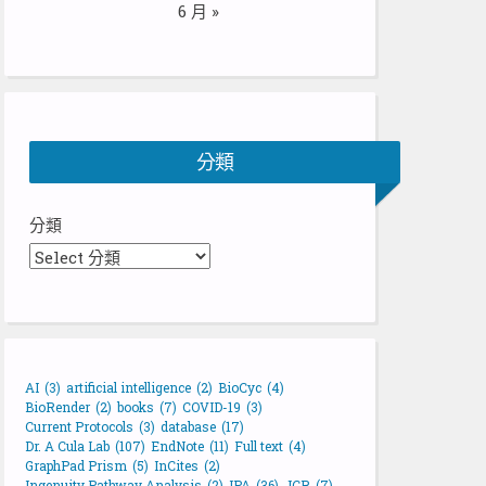
6 月 »
分類
分類
AI
(3)
artificial intelligence
(2)
BioCyc
(4)
BioRender
(2)
books
(7)
COVID-19
(3)
Current Protocols
(3)
database
(17)
Dr. A Cula Lab
(107)
EndNote
(11)
Full text
(4)
GraphPad Prism
(5)
InCites
(2)
Ingenuity Pathway Analysis
(2)
IPA
(36)
JCR
(7)