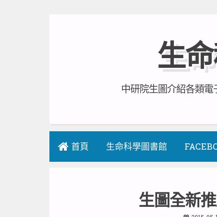
Skip
to
生命
content
中研院生圖介紹各類電子
首頁
生命科學圖書館
FACEB
生圖全新推
2015-05-