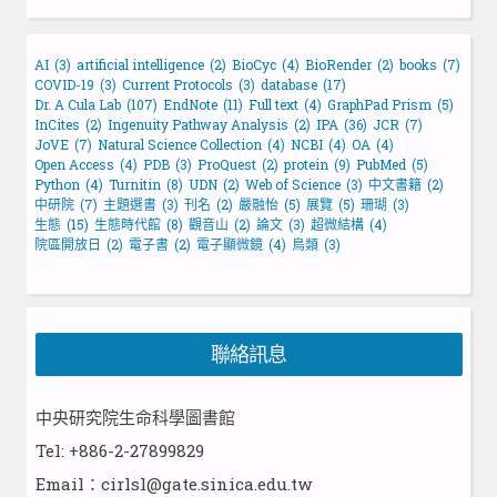
AI
(3)
artificial intelligence
(2)
BioCyc
(4)
BioRender
(2)
books
(7)
COVID-19
(3)
Current Protocols
(3)
database
(17)
Dr. A Cula Lab
(107)
EndNote
(11)
Full text
(4)
GraphPad Prism
(5)
InCites
(2)
Ingenuity Pathway Analysis
(2)
IPA
(36)
JCR
(7)
JoVE
(7)
Natural Science Collection
(4)
NCBI
(4)
OA
(4)
Open Access
(4)
PDB
(3)
ProQuest
(2)
protein
(9)
PubMed
(5)
Python
(4)
Turnitin
(8)
UDN
(2)
Web of Science
(3)
中文書籍
(2)
中研院
(7)
主題選書
(3)
刊名
(2)
嚴融怡
(5)
展覽
(5)
珊瑚
(3)
生態
(15)
生態時代館
(8)
觀音山
(2)
論文
(3)
超微結構
(4)
院區開放日
(2)
電子書
(2)
電子顯微鏡
(4)
鳥類
(3)
聯絡訊息
中央研究院生命科學圖書館
Tel: +886-2-27899829
Email：cirlsl@gate.sinica.edu.tw