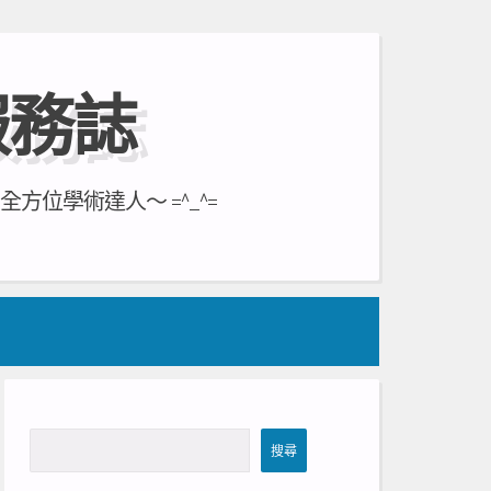
服務誌
位學術達人～ =^_^=
搜
搜尋
尋