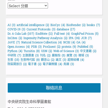
AI
(3)
artificial intelligence
(2)
BioCyc
(4)
BioRender
(2)
books
(7)
COVID-19
(3)
Current Protocols
(3)
database
(17)
Dr. A Cula Lab
(107)
EndNote
(11)
Full text
(4)
GraphPad Prism
(5)
InCites
(2)
Ingenuity Pathway Analysis
(2)
IPA
(36)
JCR
(7)
JoVE
(7)
Natural Science Collection
(4)
NCBI
(4)
OA
(4)
Open Access
(4)
PDB
(3)
ProQuest
(2)
protein
(9)
PubMed
(5)
Python
(4)
Turnitin
(8)
UDN
(2)
Web of Science
(3)
中文書籍
(2)
中研院
(7)
主題選書
(3)
刊名
(2)
嚴融怡
(5)
展覽
(5)
珊瑚
(3)
生態
(15)
生態時代館
(8)
觀音山
(2)
論文
(3)
超微結構
(4)
院區開放日
(2)
電子書
(2)
電子顯微鏡
(4)
鳥類
(3)
聯絡訊息
中央研究院生命科學圖書館