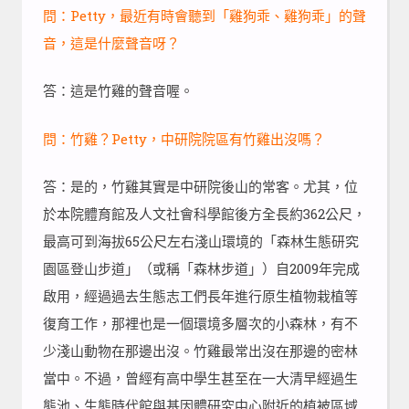
問：Petty，最近有時會聽到「雞狗乖、雞狗乖」的聲
音，這是什麼聲音呀？
答：這是竹雞的聲音喔。
問：竹雞？Petty，中研院院區有竹雞出沒嗎？
答：是的，竹雞其實是中研院後山的常客。尤其，位
於本院體育館及人文社會科學館後方全長約362公尺，
最高可到海拔65公尺左右淺山環境的「森林生態研究
園區登山步道」（或稱「森林步道」）自2009年完成
啟用，經過過去生態志工們長年進行原生植物栽植等
復育工作，那裡也是一個環境多層次的小森林，有不
少淺山動物在那邊出沒。竹雞最常出沒在那邊的密林
當中。不過，曾經有高中學生甚至在一大清早經過生
態池、生態時代館與基因體研究中心附近的植被區域