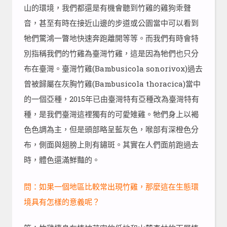
山的環境，我們都還是有機會聽到竹雞的雞狗乖聲
音，甚至有時在接近山邊的步道或公園當中可以看到
牠們驚鴻一瞥地快速奔跑離開等等。而我們有時會特
別指稱我們的竹雞為臺灣竹雞，這是因為牠們也只分
布在臺灣。臺灣竹雞(Bambusicola sonorivox)過去
曾被歸屬在灰胸竹雞(Bambusicola thoracica)當中
的一個亞種，2015年已由臺灣特有亞種改為臺灣特有
種，是我們臺灣這裡獨有的可愛雉雞。牠們身上以褐
色色調為主，但是頭部略呈藍灰色，喉部有深橙色分
布，側面與翅膀上則有鏽斑。其實在人們面前跑過去
時，體色還滿鮮豔的。
問：如果一個地區比較常出現竹雞，那麼這在生態環
境具有怎樣的意義呢？