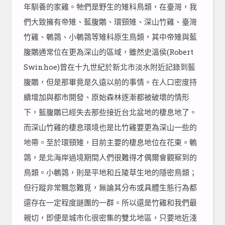
年馴養的家雞。牠們是野生的雉科鳥類，在臺灣，我
們大致擁有帝雉、藍腹鷴、環頸雉、深山竹雞、臺灣
竹雞、鵪鶉、小鵪鶉等雉科原生鳥類，其中帝雉與藍
腹鷴通常位在更為深山的區域，雖然史溫侯(Robert
Swinhoe)曾在十九世紀於新北市淡水附近記錄到藍
腹鷴，但是那畢竟是久遠以前的事情。在人口密度持
續增加與都市開發、原始森林逐漸都被破壞的情形
下，藍腹鷴已經失去那些接近台北盆地的棲息地了。
而深山竹雞的棲息環境也是比竹雞要更為深山一些的
地帶。至於環頸雉，目前主要的棲息地位在花東。鵪
鶉，是北海岸過境期間人們很難得才偶爾會觀察到的
鳥類。小鵪鶉，則是平地和丘陵草生地的隱密鳥類；
但行蹤非常飄忽難覓，無論其分布或具體生態行為都
還存在一定程度謎團的一群。所以還是竹雞和我們最
親切，即便是城市化很密集的雙北地區，只要地近淺