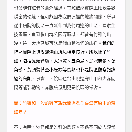
也發現竹雞們的意外經過。竹雞雖然實際上比較喜歡
隱密的環境，但可能因為我們這裡的地緣關係，所以
從中研院的院區一直延伸到我們周邊的山區、國家生
技園區、直到後山埤公園等區域，都曾有竹雞的出
沒，這一大塊區域可說是淺山動物們的廊道。
我們的
院區實際上與周邊淺山環境相當接近，所以除了竹
雞，包括鳳頭蒼鷹、大冠鷲、五色鳥、黑冠麻鷺、領
角鴞、黃頭鷺甚至小綠鳩等鳥類也都是院區觀察記錄
過的鳥類。
事實上，院區也曾出現過穿山甲和大赤鼯
鼠等哺乳動物，赤腹松鼠則更是院區的常客。
問：竹雞和一般的雞有親緣關係嗎？臺灣有原生的雉
雞嗎？
答：有喔，牠們都是雉科的鳥類。不過不同於人類常