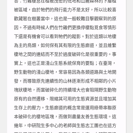
答：竹雞棲息在植被茂密的低地和山麓森林的下層植
被區域，由於牠們的飛行能力不是太好，所以比較喜
歡藏匿在樹叢當中，這也是一般較難目擊觀察到的原
因。不過有時候人們在竹雞們更換停棲點覓食等情形
下還是有機會可以看到牠們的蹤影。對於這類以地棲
為主的鳥類，如何保有其有限的生態廊道，並且維繫
棲地之間的連結而不至於過度破碎化是很重要的。事
實上，這也正是淺山生態系統保育的要點；在臺灣，
野生動物的淺山棲地，常容易因為各類道路與土地開
發，而導致原先連續性的山林逐漸形成不相鄰的小片
塊狀棲地，而當破碎化的持續增大也會阻隔野生動物
原有的自然遷移、限縮其可用的生態資源並且增加其
生存上的壓力。生態廊道的概念常是運用綠帶串聯原
本破碎化的棲地區塊，而做到盡量友善生態環境。這
幾年，中研院生多中心的老師與生態志工團也在這方