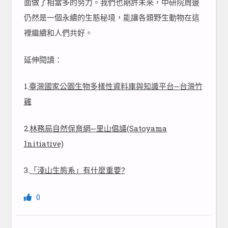
面做了相當多的努力。我們也期許未來，中研院周邊
仍然是一個永續的生態秘境，能讓各類野生動物在這
裡繼續和人們共好。
延伸閱讀：
1.
臺灣國家公園生物多樣性資料庫與知識平台─台灣竹
雞
2.
林務局自然保育網─里山倡議(Satoyama
Initiative)
3.
「淺山生態系」有什麼重要?
0