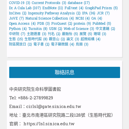
COVID-19
(3)
Current Protocols
(3)
database
(17)
Dr. A Cula Lab
(107)
EndNote
(11)
Full text
(4)
GraphPad Prism
(5)
InCites
(2)
Ingenuity Pathway Analysis
(2)
IPA
(36)
JCR
(7)
JoVE
(7)
Natural Science Collection
(4)
NCBI
(4)
OA
(4)
Open Access
(4)
PDB
(3)
ProQuest
(2)
protein
(9)
PubMed
(5)
Python
(4)
Turnitin
(8)
UDN
(2)
Web of Science
(3)
中文書籍
(2)
中研院
(7)
主題選書
(3)
刊名
(2)
嚴融怡
(5)
展覽
(5)
珊瑚
(3)
生態
(15)
生態時代館
(8)
觀音山
(2)
論文
(3)
超微結構
(4)
院區開放日
(2)
電子書
(2)
電子顯微鏡
(4)
鳥類
(3)
聯絡訊息
中央研究院生命科學圖書館
Tel: +886-2-27899829
Email：cirlsl@gate.sinica.edu.tw
地址：臺北市南港區研究院路二段128號（生態時代館）
官網：
https://lsl.sinica.edu.tw