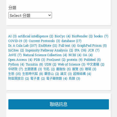
分類
AI
(3)
artificial intelligence
(2)
BioCyc
(4)
BioRender
(2)
books
(7)
COVID-19
(3)
Current Protocols
(3)
database
(17)
Dr. A Cula Lab
(107)
EndNote
(11)
Full text
(4)
GraphPad Prism
(5)
InCites
(2)
Ingenuity Pathway Analysis
(2)
IPA
(36)
JCR
(7)
JoVE
(7)
Natural Science Collection
(4)
NCBI
(4)
OA
(4)
Open Access
(4)
PDB
(3)
ProQuest
(2)
protein
(9)
PubMed
(5)
Python
(4)
Turnitin
(8)
UDN
(2)
Web of Science
(3)
中文書籍
(2)
中研院
(7)
主題選書
(3)
刊名
(2)
嚴融怡
(5)
展覽
(5)
珊瑚
(3)
生態
(15)
生態時代館
(8)
觀音山
(2)
論文
(3)
超微結構
(4)
院區開放日
(2)
電子書
(2)
電子顯微鏡
(4)
鳥類
(3)
聯絡訊息