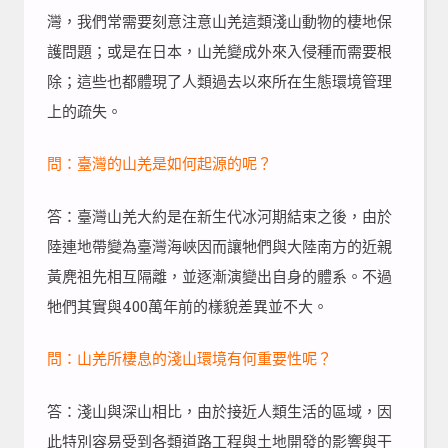
灣，我們常需要刻意注意山羌這類淺山動物的棲地保
護問題；或是在日本，山羌變成外來入侵種而需要根
除；這些也都體現了人類過去以來所在生態環境管理
上的疏失。
問：臺灣的山羌是如何起源的呢？
答：臺灣山羌大約是在新生代冰河期結束之後，由於
陸連地帶變為臺灣海峽因而讓牠們與大陸南方的近親
黃麂祖先相互隔離，並逐漸演變出自身的體系。不過
牠們其實與400萬年前的樣貌差異並不大。
問：山羌所棲息的淺山環境有何重要性呢？
答：淺山與深山相比，由於接近人類生活的區域，因
此特別容易受到各類道路工程與土地開發的影響與干