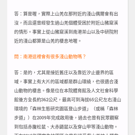
答：算是喔，實際上山羌在那附近的淺山偶爾會有出
沒，而且還曾經發生過山羌個體受困於附近山豬窟溪
的情形。事實上從山豬窟溪到南港茶山以及中研院附
近的淺山都算是山羌的棲息地喔。
問：南港這裡會有很多淺山動物嗎？
答：是的，尤其是接近舊庄以及靠近汐止邊界的區
域，事實上有大片的區域都是群山環繞，也很適合淺
山動物的棲息。像是位在本院體育館及人文社會科學
館後方全長約362公尺，最高可到海拔65公尺左右淺山
環境的「森林生態研究園區登山步道」（或稱「森林
步道」）在2009年完成啟用後，過去也曾有民眾觀察
到包括赤腹松鼠、大赤鼯鼠以及穿山甲等淺山動物。