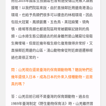
而在2015年國家生技園區也曾有過受傷山羌被人類救
援喔！以我們院區來說，由於直接鄰近周邊南港淺山
環境，也給予鳥類們很多可以棲息的林相環境，因此
包括大冠鷲、鳳頭蒼鷹、五色鳥、黑冠麻鷺、領角
鴞、綠鳩等鳥類也都是院區時常被觀察記錄到的鳥
類。山水綠生態公園過去的前身雖然是山豬窟垃圾衛
生掩埋場，但是近幾年植生綠化復育做得非常好，又
直接鄰近周邊的山區，淺山動物會從附近廊道遷移經
過也是很正常的。
問：山羌現在還是臺灣的保育類動物嗎？聽說牠們近
幾年還侵入日本，成為日本的外來入侵種動物。這是
真的嗎？
答：山羌目前已經不是臺灣的保育類動物。過去在
1989年臺灣制定《野生動物保育法》時，山羌雖然曾