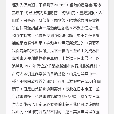
經列入保育類；不過到了2019年，當時的農委會(現今
為農業部)已正式將8種動物─包括山羌、臺灣獼猴、大
田鷸、白鼻心、龜殼花、雨傘節、眼鏡蛇與短肢攀蜥
等由保育類調整為一般類野生動物。不過即使是一般
類野生動物，也依舊受到野保法保護，並不能任意獵
捕或是商業性利用，這和有些民眾所認知的『只要不
是保育類就不受保護』是不一樣的。至於山羌成為日
本外來入侵種動物也是真的，山羌進入日本最早可以
追溯到 1970年代位於千葉縣勝浦市的行川島渡假村，
當時園區引進非常多的各類動物，山羌也是其中一
種；不過由於經營的問題，行川島渡假村在 2001年關
閉了，但是山羌卻逃逸到野外，從此在日本定居，並
且越來越多，也越來越擴散到其他地區，以至於日本
官方到後來也下定決心要根除山羌。我們可以說同樣
是山羌，但卻有著截然不同的命運。其實無論是在臺