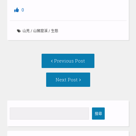
0
山羌
/
山豬窟溪
/
生態
Post
Previous
Previous Post
navigation
post:
Next
Next Post
Post:
搜
搜尋
尋