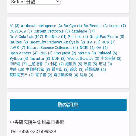
AI
(3)
artificial intelligence
(2)
BioCyc
(4)
BioRender
(2)
books
(7)
COVID-19
(3)
Current Protocols
(3)
database
(17)
Dr. A Cula Lab
(107)
EndNote
(11)
Full text
(4)
GraphPad Prism
(5)
InCites
(2)
Ingenuity Pathway Analysis
(2)
IPA
(36)
JCR
(7)
JoVE
(7)
Natural Science Collection
(4)
NCBI
(4)
OA
(4)
Open Access
(4)
PDB
(3)
ProQuest
(2)
protein
(9)
PubMed
(5)
Python
(4)
Turnitin
(8)
UDN
(2)
Web of Science
(3)
中文書籍
(2)
中研院
(7)
主題選書
(3)
刊名
(2)
嚴融怡
(5)
展覽
(5)
珊瑚
(3)
生態
(15)
生態時代館
(8)
觀音山
(2)
論文
(3)
超微結構
(4)
院區開放日
(2)
電子書
(2)
電子顯微鏡
(4)
鳥類
(3)
聯絡訊息
中央研究院生命科學圖書館
Tel: +886-2-27899829