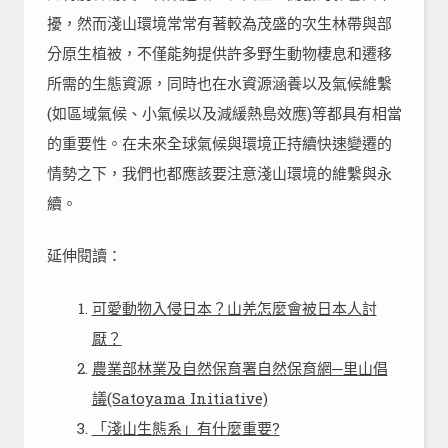
擾，然而淺山環境常常有著較為茂盛的次生林帶與部
分原生植被，不僅能夠提供許多野生動物棲息和遷移
所需的生態資源，同時也在水資源涵養以及氣候維繫
(如區域氣候、小氣候以及減緩熱島效應)等都具有相當
的重要性。在未來全球氣候與環境正持續快速變遷的
情勢之下，我們也都應該要注意淺山環境的維繫與永
續。
延伸閱讀：
可愛動物入侵日本？山羌怎麼會被日本人討
厭？
農業部林業及自然保育署自然保育網─里山倡
議(Satoyama Initiative)
「淺山生態系」有什麼重要?