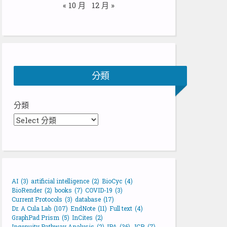
« 10 月
12 月 »
分類
分類
AI
(3)
artificial intelligence
(2)
BioCyc
(4)
BioRender
(2)
books
(7)
COVID-19
(3)
Current Protocols
(3)
database
(17)
Dr. A Cula Lab
(107)
EndNote
(11)
Full text
(4)
GraphPad Prism
(5)
InCites
(2)
Ingenuity Pathway Analysis
(2)
IPA
(36)
JCR
(7)