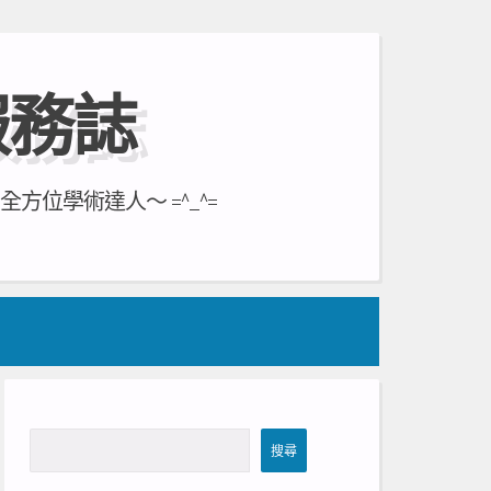
服務誌
位學術達人～ =^_^=
搜
搜尋
尋