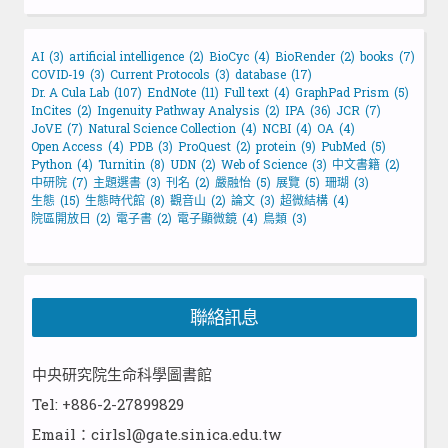
AI
(3)
artificial intelligence
(2)
BioCyc
(4)
BioRender
(2)
books
(7)
COVID-19
(3)
Current Protocols
(3)
database
(17)
Dr. A Cula Lab
(107)
EndNote
(11)
Full text
(4)
GraphPad Prism
(5)
InCites
(2)
Ingenuity Pathway Analysis
(2)
IPA
(36)
JCR
(7)
JoVE
(7)
Natural Science Collection
(4)
NCBI
(4)
OA
(4)
Open Access
(4)
PDB
(3)
ProQuest
(2)
protein
(9)
PubMed
(5)
Python
(4)
Turnitin
(8)
UDN
(2)
Web of Science
(3)
中文書籍
(2)
中研院
(7)
主題選書
(3)
刊名
(2)
嚴融怡
(5)
展覽
(5)
珊瑚
(3)
生態
(15)
生態時代館
(8)
觀音山
(2)
論文
(3)
超微結構
(4)
院區開放日
(2)
電子書
(2)
電子顯微鏡
(4)
鳥類
(3)
聯絡訊息
中央研究院生命科學圖書館
Tel: +886-2-27899829
Email：cirlsl@gate.sinica.edu.tw