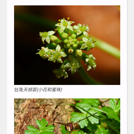
台灣
天胡荽(小花和蜜珠)