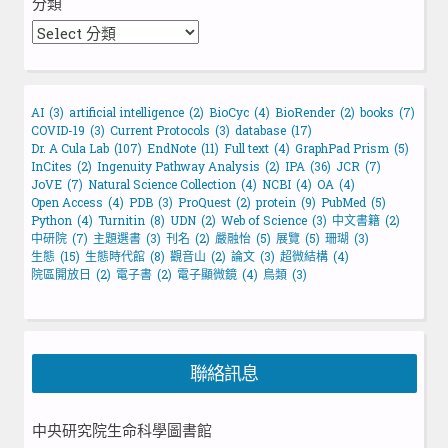
分類
AI
(3)
artificial intelligence
(2)
BioCyc
(4)
BioRender
(2)
books
(7)
COVID-19
(3)
Current Protocols
(3)
database
(17)
Dr. A Cula Lab
(107)
EndNote
(11)
Full text
(4)
GraphPad Prism
(5)
InCites
(2)
Ingenuity Pathway Analysis
(2)
IPA
(36)
JCR
(7)
JoVE
(7)
Natural Science Collection
(4)
NCBI
(4)
OA
(4)
Open Access
(4)
PDB
(3)
ProQuest
(2)
protein
(9)
PubMed
(5)
Python
(4)
Turnitin
(8)
UDN
(2)
Web of Science
(3)
中文書籍
(2)
中研院
(7)
主題選書
(3)
刊名
(2)
嚴融怡
(5)
展覽
(5)
珊瑚
(3)
生態
(15)
生態時代館
(8)
觀音山
(2)
論文
(3)
超微結構
(4)
院區開放日
(2)
電子書
(2)
電子顯微鏡
(4)
鳥類
(3)
聯絡訊息
中央研究院生命科學圖書館