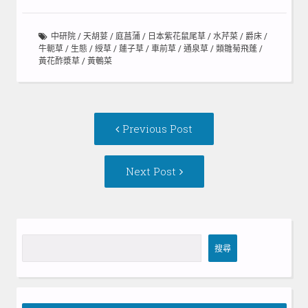
中研院
/
天胡荽
/
庭菖蒲
/
日本紫花鼠尾草
/
水芹菜
/
爵床
/
牛軛草
/
生態
/
綬草
/
蓮子草
/
車前草
/
通泉草
/
類雛菊飛蓬
/
黃花酢漿草
/
黃鵪菜
Post
Previous
Previous Post
navigation
post:
Next
Next Post
Post:
搜
搜尋
尋