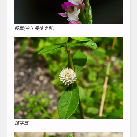
綬草(今年最後身影)
蓮子草