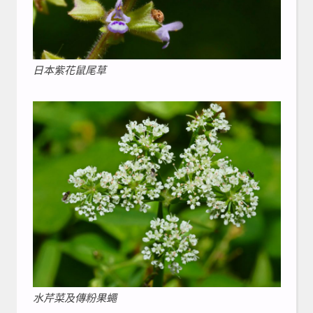
日本紫花鼠尾草
水芹菜及傳粉果蠅