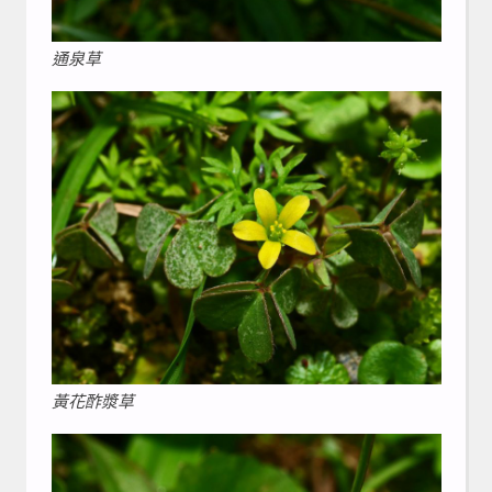
通泉草
黃花酢漿草