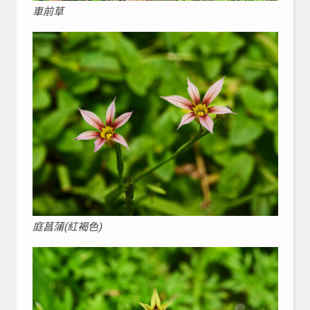
車前草
庭菖蒲(紅褐色)