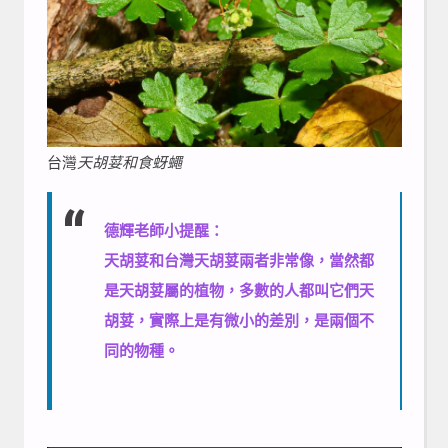
台灣
天胡荽和食蚜蠅
德輝老師小提醒：
天胡荽和台灣天胡荽兩者非常像，當然都
是天胡荽屬的植物，多數的人都叫它們天
胡荽，實際上是有微小的差別，是兩個不
同的物種。