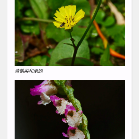
黃鵪菜和果蠅