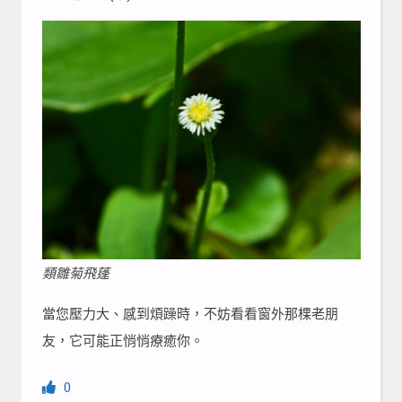
類雛菊飛蓬
當您壓力大、感到煩躁時，不妨看看窗外那棵老朋
友，它可能正悄悄療癒你。
0