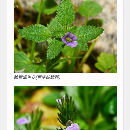
輪葉孿生花(葉密被腺體)