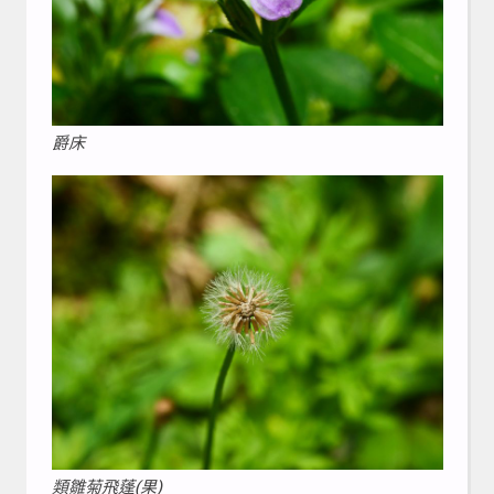
爵床
類雛菊飛蓬(果)