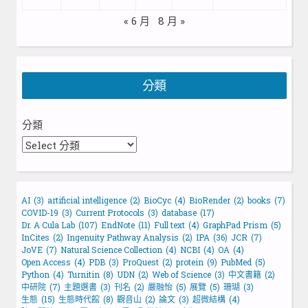
« 6 月
8 月 »
分類
分類
AI
(3)
artificial intelligence
(2)
BioCyc
(4)
BioRender
(2)
books
(7)
COVID-19
(3)
Current Protocols
(3)
database
(17)
Dr. A Cula Lab
(107)
EndNote
(11)
Full text
(4)
GraphPad Prism
(5)
InCites
(2)
Ingenuity Pathway Analysis
(2)
IPA
(36)
JCR
(7)
JoVE
(7)
Natural Science Collection
(4)
NCBI
(4)
OA
(4)
Open Access
(4)
PDB
(3)
ProQuest
(2)
protein
(9)
PubMed
(5)
Python
(4)
Turnitin
(8)
UDN
(2)
Web of Science
(3)
中文書籍
(2)
中研院
(7)
主題選書
(3)
刊名
(2)
嚴融怡
(5)
展覽
(5)
珊瑚
(3)
生態
(15)
生態時代館
(8)
觀音山
(2)
論文
(3)
超微結構
(4)