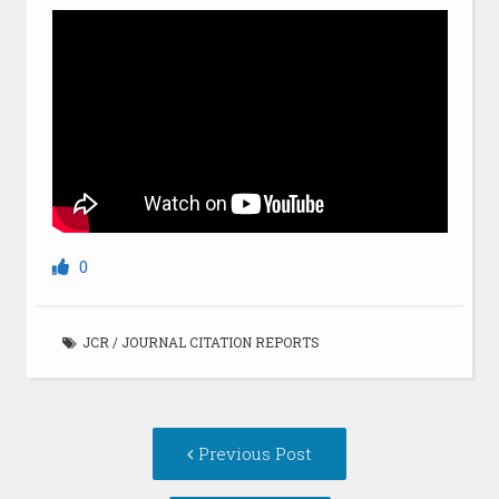
0
JCR
/
JOURNAL CITATION REPORTS
Post
Previous
Previous Post
navigation
post: