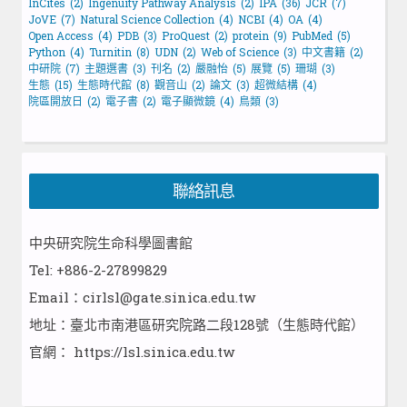
InCites
(2)
Ingenuity Pathway Analysis
(2)
IPA
(36)
JCR
(7)
JoVE
(7)
Natural Science Collection
(4)
NCBI
(4)
OA
(4)
Open Access
(4)
PDB
(3)
ProQuest
(2)
protein
(9)
PubMed
(5)
Python
(4)
Turnitin
(8)
UDN
(2)
Web of Science
(3)
中文書籍
(2)
中研院
(7)
主題選書
(3)
刊名
(2)
嚴融怡
(5)
展覽
(5)
珊瑚
(3)
生態
(15)
生態時代館
(8)
觀音山
(2)
論文
(3)
超微結構
(4)
院區開放日
(2)
電子書
(2)
電子顯微鏡
(4)
鳥類
(3)
聯絡訊息
中央研究院生命科學圖書館
Tel: +886-2-27899829
Email：cirlsl@gate.sinica.edu.tw
地址：臺北市南港區研究院路二段128號（生態時代館）
官網：
https://lsl.sinica.edu.tw