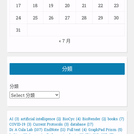
17
18
19
20
21
22
23
24
25
26
27
28
29
30
31
« 7 月
分類
分類
AI
(3)
artificial intelligence
(2)
BioCyc
(4)
BioRender
(2)
books
(7)
COVID-19
(3)
Current Protocols
(3)
database
(17)
Dr. A Cula Lab
(107)
EndNote
(11)
Full text
(4)
GraphPad Prism
(5)