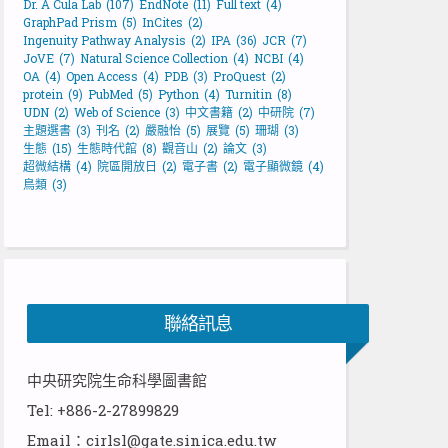
Dr. A Cula Lab
(107)
EndNote
(11)
Full text
(4)
GraphPad Prism
(5)
InCites
(2)
Ingenuity Pathway Analysis
(2)
IPA
(36)
JCR
(7)
JoVE
(7)
Natural Science Collection
(4)
NCBI
(4)
OA
(4)
Open Access
(4)
PDB
(3)
ProQuest
(2)
protein
(9)
PubMed
(5)
Python
(4)
Turnitin
(8)
UDN
(2)
Web of Science
(3)
中文書籍
(2)
中研院
(7)
主題選書
(3)
刊名
(2)
嚴融怡
(5)
展覽
(5)
珊瑚
(3)
生態
(15)
生態時代館
(8)
觀音山
(2)
論文
(3)
超微結構
(4)
院區開放日
(2)
電子書
(2)
電子顯微鏡
(4)
鳥類
(3)
聯絡訊息
中央研究院生命科學圖書館
Tel: +886-2-27899829
Email：cirlsl@gate.sinica.edu.tw