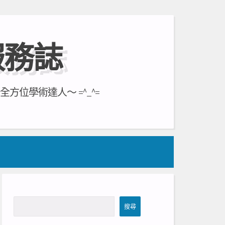
服務誌
位學術達人～ =^_^=
搜
搜尋
尋