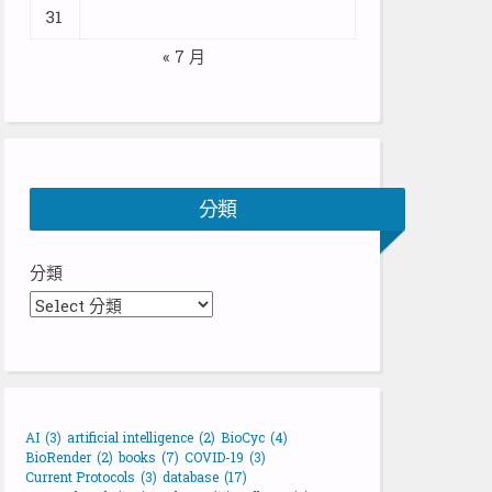
31
« 7 月
分類
分類
AI
(3)
artificial intelligence
(2)
BioCyc
(4)
BioRender
(2)
books
(7)
COVID-19
(3)
Current Protocols
(3)
database
(17)