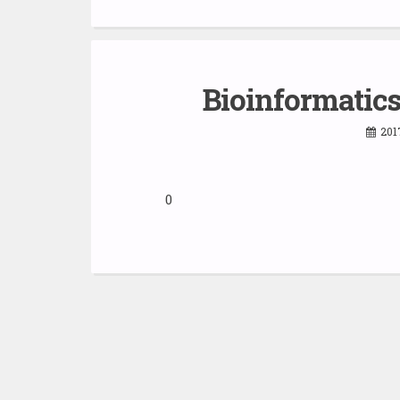
Bioinformatic
201
0