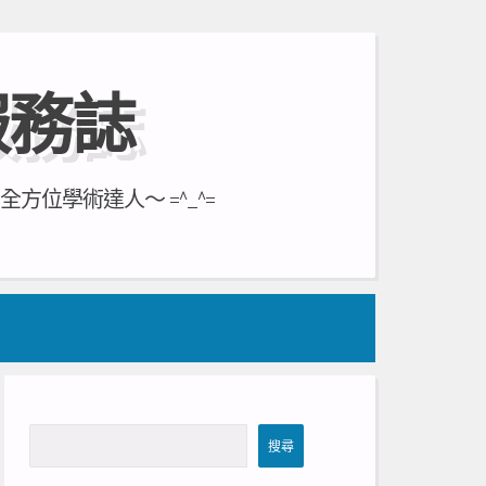
服務誌
位學術達人～ =^_^=
搜
搜尋
尋