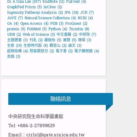
Dr. A Cula Lab
(107)
EndNote
(11)
Full text
(4)
GraphPad Prism
(5)
InCites
(2)
Ingenuity Pathway Analysis
(2)
IPA
(36)
JCR
(7)
JoVE
(7)
Natural Science Collection
(4)
NCBI
(4)
OA
(4)
Open Access
(4)
PDB
(3)
ProQuest
(2)
protein
(9)
PubMed
(5)
Python
(4)
Turnitin
(8)
UDN
(2)
Web of Science
(3)
中文書籍
(2)
中研院
(7)
主題選書
(3)
刊名
(2)
嚴融怡
(5)
展覽
(5)
珊瑚
(3)
生態
(15)
生態時代館
(8)
觀音山
(2)
論文
(3)
超微結構
(4)
院區開放日
(2)
電子書
(2)
電子顯微鏡
(4)
鳥類
(3)
聯絡訊息
中央研究院生命科學圖書館
Tel: +886-2-27899829
Email：cirlsl@gate.sinica.edu.tw