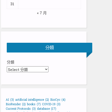
31
« 7 月
分類
分類
AI
(3)
artificial intelligence
(2)
BioCyc
(4)
BioRender
(2)
books
(7)
COVID-19
(3)
Current Protocols
(3)
database
(17)