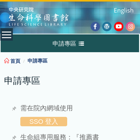
:::
English
Facebook
Wordpres
Youtub
Ins
申請專區
Blog
:::
申請專區
首頁
申請專區
申請專區
需在院內網域使用
SSO 登入
生命組專用服務：『推薦書