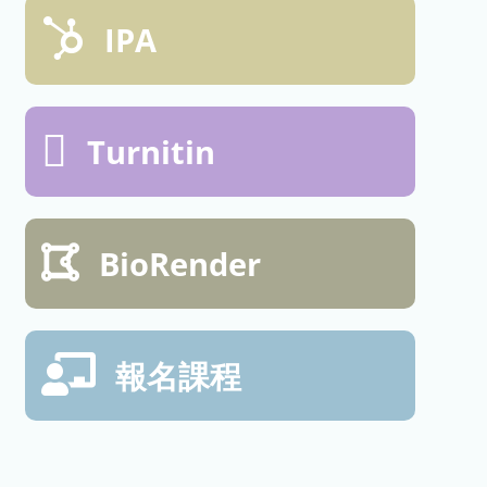
IPA
Turnitin
BioRender
報名課程