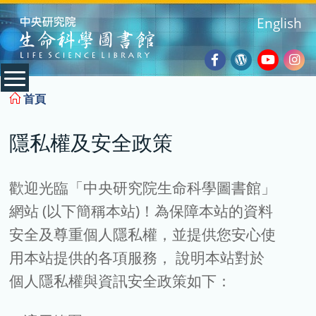
:::
English
Facebook
Wordpres
Youtub
Ins
:::
首頁
Blog
隱私權及安全政策
歡迎光臨「中央研究院生命科學圖書館」
網站 (以下簡稱本站)！為保障本站的資料
安全及尊重個人隱私權，並提供您安心使
用本站提供的各項服務， 說明本站對於
個人隱私權與資訊安全政策如下：