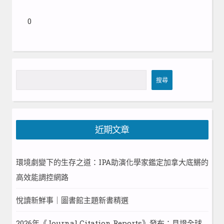
0
搜
搜尋
尋
近期文章
環境劇變下的生存之道：IPA助演化學家鑑定加拿大底鱂的
高效能調控網路
悅讀新鮮事｜圖書館主題新書精選
2026年《Journal Citation Reports》發布：見證全球