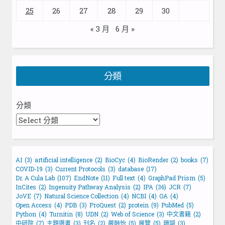
25
26
27
28
29
30
« 3 月
6 月 »
分類
分類
AI
(3)
artificial intelligence
(2)
BioCyc
(4)
BioRender
(2)
books
(7)
COVID-19
(3)
Current Protocols
(3)
database
(17)
Dr. A Cula Lab
(107)
EndNote
(11)
Full text
(4)
GraphPad Prism
(5)
InCites
(2)
Ingenuity Pathway Analysis
(2)
IPA
(36)
JCR
(7)
JoVE
(7)
Natural Science Collection
(4)
NCBI
(4)
OA
(4)
Open Access
(4)
PDB
(3)
ProQuest
(2)
protein
(9)
PubMed
(5)
Python
(4)
Turnitin
(8)
UDN
(2)
Web of Science
(3)
中文書籍
(2)
中研院
(7)
主題選書
(3)
刊名
(2)
嚴融怡
(5)
展覽
(5)
珊瑚
(3)