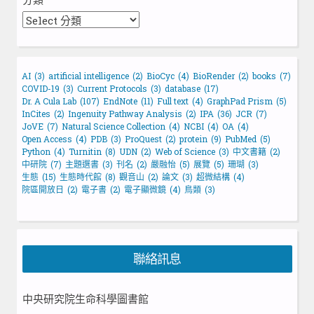
AI
(3)
artificial intelligence
(2)
BioCyc
(4)
BioRender
(2)
books
(7)
COVID-19
(3)
Current Protocols
(3)
database
(17)
Dr. A Cula Lab
(107)
EndNote
(11)
Full text
(4)
GraphPad Prism
(5)
InCites
(2)
Ingenuity Pathway Analysis
(2)
IPA
(36)
JCR
(7)
JoVE
(7)
Natural Science Collection
(4)
NCBI
(4)
OA
(4)
Open Access
(4)
PDB
(3)
ProQuest
(2)
protein
(9)
PubMed
(5)
Python
(4)
Turnitin
(8)
UDN
(2)
Web of Science
(3)
中文書籍
(2)
中研院
(7)
主題選書
(3)
刊名
(2)
嚴融怡
(5)
展覽
(5)
珊瑚
(3)
生態
(15)
生態時代館
(8)
觀音山
(2)
論文
(3)
超微結構
(4)
院區開放日
(2)
電子書
(2)
電子顯微鏡
(4)
鳥類
(3)
聯絡訊息
中央研究院生命科學圖書館