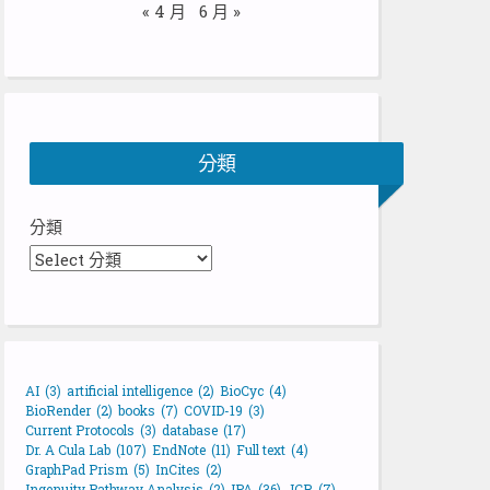
« 4 月
6 月 »
分類
分類
AI
(3)
artificial intelligence
(2)
BioCyc
(4)
BioRender
(2)
books
(7)
COVID-19
(3)
Current Protocols
(3)
database
(17)
Dr. A Cula Lab
(107)
EndNote
(11)
Full text
(4)
GraphPad Prism
(5)
InCites
(2)
Ingenuity Pathway Analysis
(2)
IPA
(36)
JCR
(7)