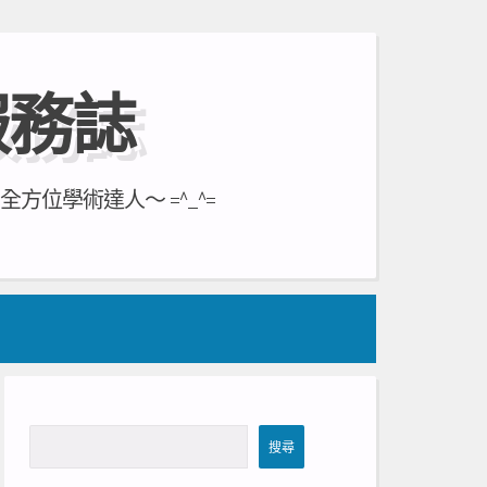
服務誌
位學術達人～ =^_^=
搜
搜尋
尋