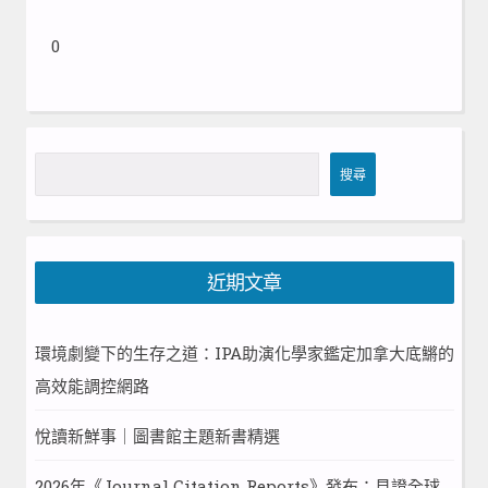
0
搜
搜尋
尋
近期文章
環境劇變下的生存之道：IPA助演化學家鑑定加拿大底鱂的
高效能調控網路
悅讀新鮮事｜圖書館主題新書精選
2026年《Journal Citation Reports》發布：見證全球