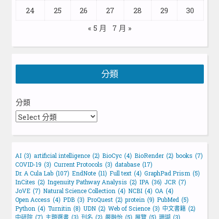
24
25
26
27
28
29
30
« 5 月
7 月 »
分類
分類
AI
(3)
artificial intelligence
(2)
BioCyc
(4)
BioRender
(2)
books
(7)
COVID-19
(3)
Current Protocols
(3)
database
(17)
Dr. A Cula Lab
(107)
EndNote
(11)
Full text
(4)
GraphPad Prism
(5)
InCites
(2)
Ingenuity Pathway Analysis
(2)
IPA
(36)
JCR
(7)
JoVE
(7)
Natural Science Collection
(4)
NCBI
(4)
OA
(4)
Open Access
(4)
PDB
(3)
ProQuest
(2)
protein
(9)
PubMed
(5)
Python
(4)
Turnitin
(8)
UDN
(2)
Web of Science
(3)
中文書籍
(2)
中研院
(7)
主題選書
(3)
刊名
(2)
嚴融怡
(5)
展覽
(5)
珊瑚
(3)