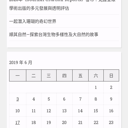
學術出版的多元發展與透明評估
一起潛入珊瑚的奇幻世界
順其自然—探索台灣生物多樣性及大自然的故事
2019 年 6 月
一
二
三
四
五
六
日
1
2
3
4
5
6
7
8
9
10
11
12
13
14
15
16
17
18
19
20
21
22
23