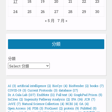
17
18
19
20
21
22
23
24
25
26
27
28
29
30
« 5 月
7 月 »
分類
分類
AI
(3)
artificial intelligence
(2)
BioCyc
(4)
BioRender
(2)
books
(7)
COVID-19
(3)
Current Protocols
(3)
database
(17)
Dr. A Cula Lab
(107)
EndNote
(11)
Full text
(4)
GraphPad Prism
(5)
InCites
(2)
Ingenuity Pathway Analysis
(2)
IPA
(36)
JCR
(7)
JoVE
(7)
Natural Science Collection
(4)
NCBI
(4)
OA
(4)
Open Access
(4)
PDB
(3)
ProQuest
(2)
protein
(9)
PubMed
(5)