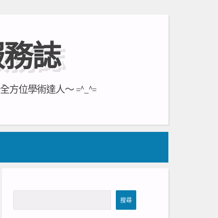
服務誌
位學術達人～ =^_^=
搜
搜尋
尋