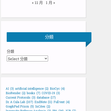
« 11 月
1 月 »
分類
分類
AI
(3)
artificial intelligence
(2)
BioCyc
(4)
BioRender
(2)
books
(7)
COVID-19
(3)
Current Protocols
(3)
database
(17)
Dr. A Cula Lab
(107)
EndNote
(11)
Full text
(4)
GraphPad Prism
(5)
InCites
(2)
Ingenuity Pathway Analysis
(2)
IPA
(36)
JCR
(7)