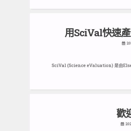
用SciVal快
20
SciVal (Science eValuation) 
歡
202