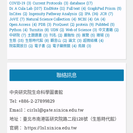
COVID-19
(3)
Current Protocols
(3)
database
(17)
Dr. A Cula Lab
(107)
EndNote
(11)
Full text
(4)
GraphPad Prism
(5)
InCites
(2)
Ingenuity Pathway Analysis
(2)
IPA
(36)
JCR
(7)
JoVE
(7)
Natural Science Collection
(4)
NCBI
(4)
OA
(4)
Open Access
(4)
PDB
(3)
ProQuest
(2)
protein
(9)
PubMed
(5)
Python
(4)
Turnitin
(8)
UDN
(2)
Web of Science
(3)
中文書籍
(2)
中研院
(7)
主題選書
(3)
刊名
(2)
嚴融怡
(5)
展覽
(5)
珊瑚
(3)
生態
(15)
生態時代館
(8)
觀音山
(2)
論文
(3)
超微結構
(4)
院區開放日
(2)
電子書
(2)
電子顯微鏡
(4)
鳥類
(3)
聯絡訊息
中央研究院生命科學圖書館
Tel: +886-2-27899829
Email：cirlsl@gate.sinica.edu.tw
地址：臺北市南港區研究院路二段128號（生態時代館）
官網：
https://lsl.sinica.edu.tw