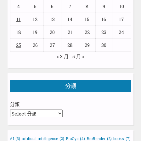
4
5
6
7
8
9
10
11
12
13
14
15
16
17
18
19
20
21
22
23
24
25
26
27
28
29
30
« 3 月
5 月 »
分類
分類
AI
(3)
artificial intelligence
(2)
BioCyc
(4)
BioRender
(2)
books
(7)