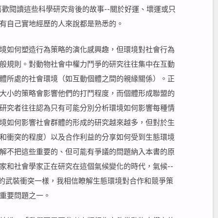
常喜歡閱讀這些科學研究背後的故事--關於好運、壞運或只
有自己實地經歷的人來說都是熟悉的。
境如何塑造行為策略的演化感興趣，但環境對社會行為
般規則。對動物社會中權力鬥爭的研究往往集中在互動
體所處的社會環境（如互動個體之間的親緣關係）。正
大小的策略會影響他們的打鬥程度，而個體形成聯盟的
研究者往往認為只有可能分別分析環境如何影響每種情
境如何影響社會群體的形成的研究越來越多，但對於生
和衝突的程度）以及合作利益的分享如何受到生態環境
解不把這些重要的、但可能有爭議的問題納入本書的原
家和社會學家正在研究在這個氣候變化的時代，氣候--
會的武裝衝突一樣，我相信瞭解生態環境對合作和競爭策
重要問題之一。