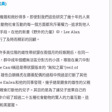
員)
複雜和微妙得多，即使對我們這些研究了幾十年的人來
在動物社會互動的每一個方面都充斥著權力--追求對他人
段。在他的新書《野外的力量》中，Lee Alan
進行了及時而精彩的回顧。
象：許多高位階的雌性帶狀獴在兩個月的妊娠期后，在同一
，群中成年個體無法區分對方的小孩，導致在巢穴中對
ant稱這是帶狀獴版本的 "無知之幕"(veil of
告訴我們，雄性白額蜂虎在餵養配偶的過程中飛過並打斷了其他
e Emlen和他的同事發現，幾乎總是餵食的雄性的父親
親會打斷他的兒子。其目的是為了讓兒子放棄自己的
在書中介紹了超過二十五種社會動物的驚人的力量互動，這
和黑猩猩。