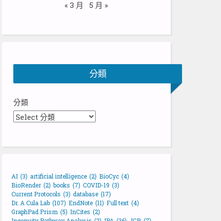
« 3 月
5 月 »
分類
分類
AI
(3)
artificial intelligence
(2)
BioCyc
(4)
BioRender
(2)
books
(7)
COVID-19
(3)
Current Protocols
(3)
database
(17)
Dr. A Cula Lab
(107)
EndNote
(11)
Full text
(4)
GraphPad Prism
(5)
InCites
(2)
Ingenuity Pathway Analysis
(2)
IPA
(36)
JCR
(7)