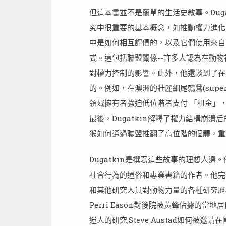
但這本書並不是簡單的生活史敘事。Dug
究中很重要的基本概念，如推動權力進化的
中是如何相互評價的，以及它們使用來自
式。這包括聯盟關係--許多人認為在動物
對權力控制的影響。此外，他還談到了在
的。例如，在澳洲的壯麗細尾鷯鶯(superb
領域擁有者強迫低位階者支付 「租金」
最後，Dugatkin解釋了權力結構崩
猴如何通過聯盟推翻了高位階的個體，重
Dugatkin是撰寫這些故事的理想人
社會行為的通俗和專業書籍的作者。他完
和其他研究人員對動物力量的各種研究歷
Perri Eason對後院被黃蜂佔據的
迷人的研究;Steve Austad如何