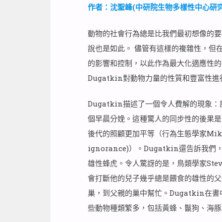
作者：沈聖峰(中研院生物多樣性中心研究
動物的社會行為總是比我們最初想像的要
說也是如此。 儘管有這樣的複雜性，但
的影響和控制，以此作為最大化適應性的手
Dugatkin對動物力量的性質和豐富性
Dugatkin描述了一個令人費解的現
個早晨分娩。這種驚人的同步性的後果是
後代的照顧更加平等（行為生態學家Mike C
ignorance)）。Dugatkin還
雄性蜂虎。令人驚訝的是，鳥類學家Stev
會打斷他的兒子幾乎總是餵食的雄性的父
巢，到父親的巢中幫忙。Dugatkin
些動物種類繁多，包括黃蜂、鬣狗、海豚