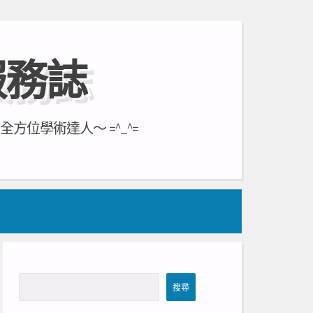
服務誌
位學術達人～ =^_^=
搜
搜尋
尋