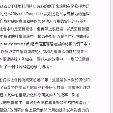
atkin仔細地利用這些有趣的例子來說明在動物權力研
成本和收益。Dugatkin說明動物在爭奪權力的過程
自身經驗的資訊和通過觀察他人收集的資訊的各種方
社會中缺乏這種關係，但實際上很普遍--以及這種聯盟
更複雜的社會組織中，權力是如何影響合作和群體穩定
 fairy wrens)和坦尚尼亞噶尼喀湖的慈鯛的例子中，
，以換取留在優質領域的利益和將來繼承領域的機會。
潰后的重建過程，例如在一個迷人的故事中，一隻低位階獼
組了一個社會群體的權力結構。
選。他從事社會行為研究超過30年，並且是多本關於演化和
全有能力向讀者介紹這些野外研究故事、實驗設計理念
程。其中包括關於做科學研究的人的故事：例如，
當地居民的熱情關注，導致她對地標和黃蜂領地的防禦進行了
被邀請在國際核政策研討會上展示他關於用蜘蛛測試有影響力的