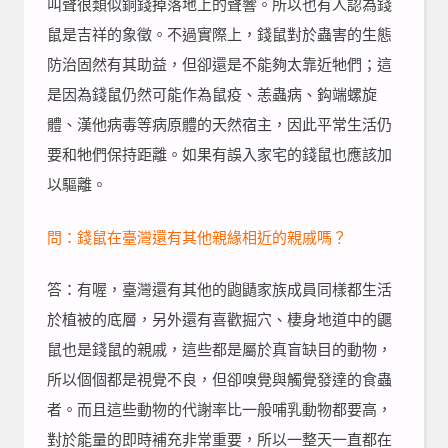
叫聲很類似銅錢掉落地上的聲響。所以也有人認為錢
鼠是吉祥的象徵。不過實際上，錢鼠對於蟲害的生態
防治固然有其助益，但卻還是不能夠太靠近牠們；這
是因為錢鼠仍然可能作為鼠疫、恙蟲病、鈎端螺旋
體、漢他病毒等病原體的天然宿主，因此平常生活仍
要和牠們保持距離。如果有誤入家宅的錢鼠也應該加
以驅離。
問：錢鼠在臺灣還有其他親緣相近的親戚嗎？
答：有喔，臺灣還有其他的鼩鼱家族成員同樣都生活
於植被的底層，另外還有喜歡掘穴、棲身地道中的鼴
鼠也是錢鼠的親戚，這些都是屬於真盲缺目的動物，
所以個個都是視覺不良，但卻嗅覺與觸覺發達的食蟲
者。而且這些動物的代謝率比一般哺乳動物都要高，
對於能量的即時補充非常重要，所以一整天一直都在