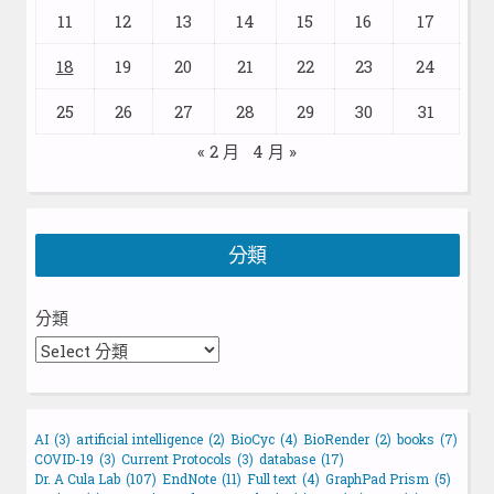
11
12
13
14
15
16
17
18
19
20
21
22
23
24
25
26
27
28
29
30
31
« 2 月
4 月 »
分類
分類
AI
(3)
artificial intelligence
(2)
BioCyc
(4)
BioRender
(2)
books
(7)
COVID-19
(3)
Current Protocols
(3)
database
(17)
Dr. A Cula Lab
(107)
EndNote
(11)
Full text
(4)
GraphPad Prism
(5)