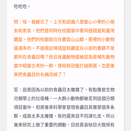
吃吃吃。
問：哇，我都忘了，上次有認識八里聖心小學的小朋
友和家長，他們曾同時在校園當中看到過錢鼠和臺灣
鼴鼠。他們的校園就位在觀音山山腳，那裡的小動物
還滿多的。不過我記得錢鼠和鼴鼠在以前的書籍不是
都列在食蟲目嗎？而且食蟲動物還被認為是哺乳動物
當中相當古老的一群，曾經和恐龍打過照面。怎麼後
來把食蟲目的名稱改掉了？
答：這是因為以前的食蟲目太複雜了，有點像是生物
分類學上的垃圾桶，一大群小動物都被丟到這個分類
項目當中。但是後來科學家發現食蟲目其實是個多系
群，成員太多太複雜，有的還來自不同演化支。所以
後來研究上做了重要的調動，目前真盲缺目大致保有