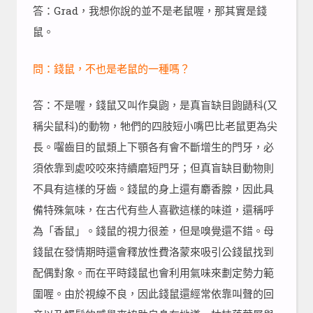
答：Grad，我想你說的並不是老鼠喔，那其實是錢
鼠。
問：錢鼠，不也是老鼠的一種嗎？
答：不是喔，錢鼠又叫作臭鼩，是真盲缺目鼩鼱科(又
稱尖鼠科)的動物，牠們的四肢短小嘴巴比老鼠更為尖
長。囓齒目的鼠類上下顎各有會不斷增生的門牙，必
須依靠到處咬咬來持續磨短門牙；但真盲缺目動物則
不具有這樣的牙齒。錢鼠的身上還有麝香腺，因此具
備特殊氣味，在古代有些人喜歡這樣的味道，還稱呼
為「香鼠」。錢鼠的視力很差，但是嗅覺還不錯。母
錢鼠在發情期時還會釋放性費洛蒙來吸引公錢鼠找到
配偶對象。而在平時錢鼠也會利用氣味來劃定勢力範
圍喔。由於視線不良，因此錢鼠還經常依靠叫聲的回