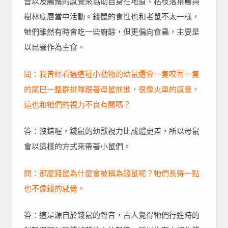
音以及觸鬚的感覺來協助自身在地道、枯枝落葉層與
樹林底層當中活動。錢鼠的食性也和老鼠不太一樣，
牠們雖然有時會吃一些廚餘，但更偏向食蟲，主要是
以昆蟲作為主食。
問：我曾經看過這種小動物的幼鼠還會一隻咬著一隻
的尾巴一整群排隊跟著母鼠前進，很像火車的感覺，
這也和牠們的視力不良有關嗎？
答：沒錯喔，錢鼠的幼獸視力比成體更差，所以母鼠
會以這樣的方式來帶著小鼠們。
問：那麼錢鼠為什麼會被稱為錢鼠呢？牠們長得一點
也不像錢的感覺。
答：這是源自於錢鼠的聲音，古人覺得牠們行進時的