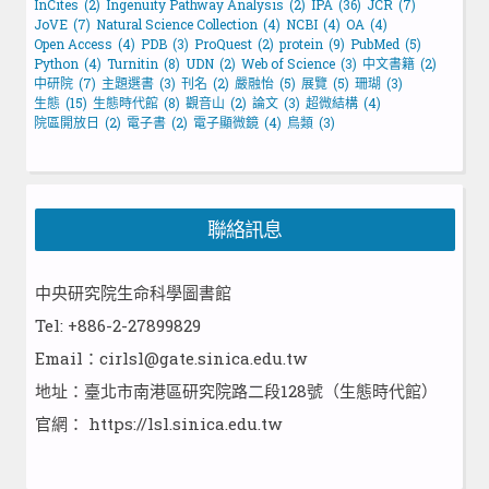
InCites
(2)
Ingenuity Pathway Analysis
(2)
IPA
(36)
JCR
(7)
JoVE
(7)
Natural Science Collection
(4)
NCBI
(4)
OA
(4)
Open Access
(4)
PDB
(3)
ProQuest
(2)
protein
(9)
PubMed
(5)
Python
(4)
Turnitin
(8)
UDN
(2)
Web of Science
(3)
中文書籍
(2)
中研院
(7)
主題選書
(3)
刊名
(2)
嚴融怡
(5)
展覽
(5)
珊瑚
(3)
生態
(15)
生態時代館
(8)
觀音山
(2)
論文
(3)
超微結構
(4)
院區開放日
(2)
電子書
(2)
電子顯微鏡
(4)
鳥類
(3)
聯絡訊息
中央研究院生命科學圖書館
Tel: +886-2-27899829
Email：cirlsl@gate.sinica.edu.tw
地址：臺北市南港區研究院路二段128號（生態時代館）
官網：
https://lsl.sinica.edu.tw