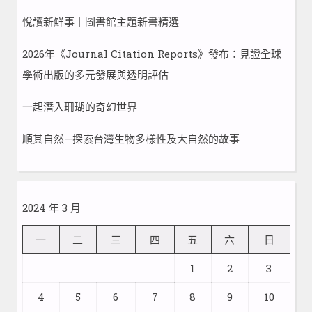
悅讀新鮮事｜圖書館主題新書精選
2026年《Journal Citation Reports》發布：見證全球
學術出版的多元發展與透明評估
一起潛入珊瑚的奇幻世界
順其自然—探索台灣生物多樣性及大自然的故事
2024 年 3 月
一
二
三
四
五
六
日
1
2
3
4
5
6
7
8
9
10