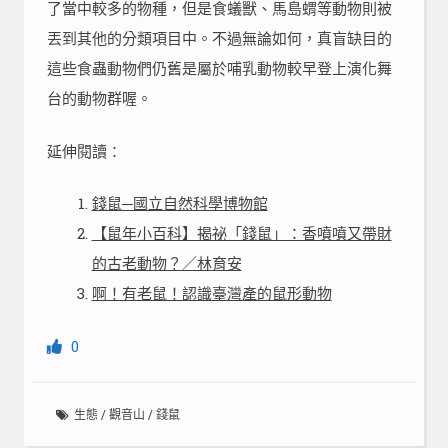
了當中較多的物種，但是食蟻獸、馬島蝟等動物則被
丟到其他的分類項目中。不過無論如何，真盲缺目的
這些食蟲動物們仍舊是屬於哺乳動物較早登上演化舞
台的動物群喔。
延伸閱讀：
錢鼠─國立自然科學博物館
【鼠年小百科】揭祕「錢鼠」：香噴噴又帶財
的古老動物？／林育安
啊！有老鼠！認識臺灣產的鼠形動物
0
生態
/
觀音山
/
錢鼠