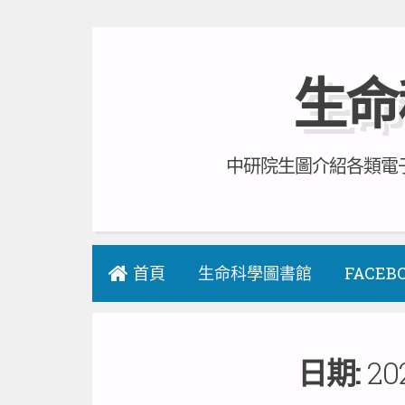
Skip
to
生命
content
中研院生圖介紹各類電子
首頁
生命科學圖書館
FACEB
日期:
20