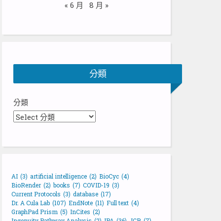
« 6 月
8 月 »
分類
分類
AI
(3)
artificial intelligence
(2)
BioCyc
(4)
BioRender
(2)
books
(7)
COVID-19
(3)
Current Protocols
(3)
database
(17)
Dr. A Cula Lab
(107)
EndNote
(11)
Full text
(4)
GraphPad Prism
(5)
InCites
(2)
Ingenuity Pathway Analysis
(2)
IPA
(36)
JCR
(7)