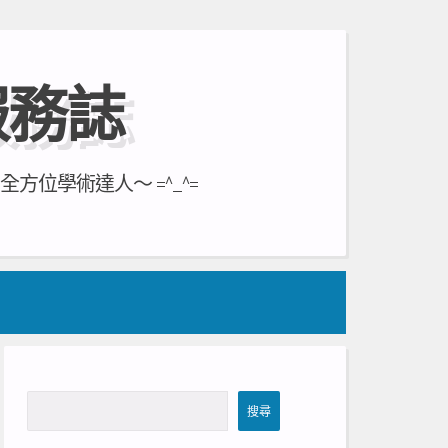
服務誌
位學術達人～ =^_^=
搜
搜尋
尋