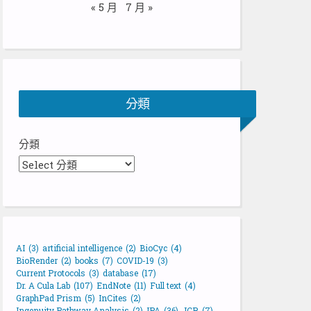
« 5 月
7 月 »
分類
分類
AI
(3)
artificial intelligence
(2)
BioCyc
(4)
BioRender
(2)
books
(7)
COVID-19
(3)
Current Protocols
(3)
database
(17)
Dr. A Cula Lab
(107)
EndNote
(11)
Full text
(4)
GraphPad Prism
(5)
InCites
(2)
Ingenuity Pathway Analysis
(2)
IPA
(36)
JCR
(7)