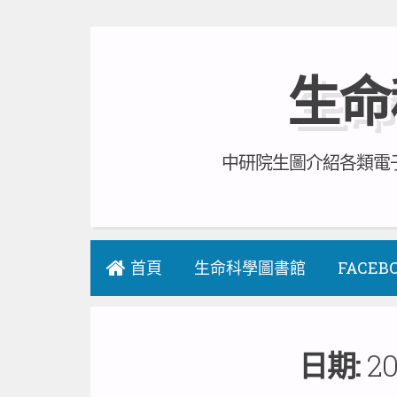
Skip
to
生命
content
中研院生圖介紹各類電子
首頁
生命科學圖書館
FACEB
日期:
20