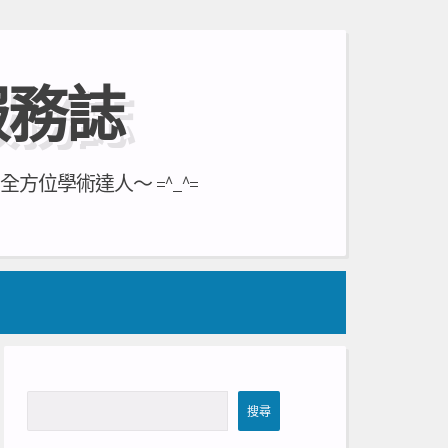
服務誌
位學術達人～ =^_^=
搜
搜尋
尋