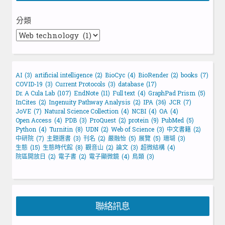
分類
AI
(3)
artificial intelligence
(2)
BioCyc
(4)
BioRender
(2)
books
(7)
COVID-19
(3)
Current Protocols
(3)
database
(17)
Dr. A Cula Lab
(107)
EndNote
(11)
Full text
(4)
GraphPad Prism
(5)
InCites
(2)
Ingenuity Pathway Analysis
(2)
IPA
(36)
JCR
(7)
JoVE
(7)
Natural Science Collection
(4)
NCBI
(4)
OA
(4)
Open Access
(4)
PDB
(3)
ProQuest
(2)
protein
(9)
PubMed
(5)
Python
(4)
Turnitin
(8)
UDN
(2)
Web of Science
(3)
中文書籍
(2)
中研院
(7)
主題選書
(3)
刊名
(2)
嚴融怡
(5)
展覽
(5)
珊瑚
(3)
生態
(15)
生態時代館
(8)
觀音山
(2)
論文
(3)
超微結構
(4)
院區開放日
(2)
電子書
(2)
電子顯微鏡
(4)
鳥類
(3)
聯絡訊息