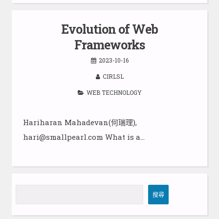
Evolution of Web
Frameworks
2023-10-16
CIRLSL
WEB TECHNOLOGY
Hariharan Mahadevan(何瑞理),
hari@smallpearl.com What is a…
搜
搜尋
尋