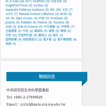
Dr. A Cula Lab
(107)
EndNote
(11)
Full text
(4)
GraphPad Prism
(5)
InCites
(2)
Ingenuity Pathway Analysis
(2)
IPA
(36)
JCR
(7)
JoVE
(7)
Natural Science Collection
(4)
NCBI
(4)
OA
(4)
Open Access
(4)
PDB
(3)
ProQuest
(2)
protein
(9)
PubMed
(5)
Python
(4)
Turnitin
(8)
UDN
(2)
Web of Science
(3)
中文書籍
(2)
中研院
(7)
主題選書
(3)
刊名
(2)
嚴融怡
(5)
展覽
(5)
珊瑚
(3)
生態
(15)
生態時代館
(8)
觀音山
(2)
論文
(3)
超微結構
(4)
院區開放日
(2)
電子書
(2)
電子顯微鏡
(4)
鳥類
(3)
聯絡訊息
中央研究院生命科學圖書館
Tel: +886-2-27899829
Email：cirlsl@gate.sinica.edu.tw