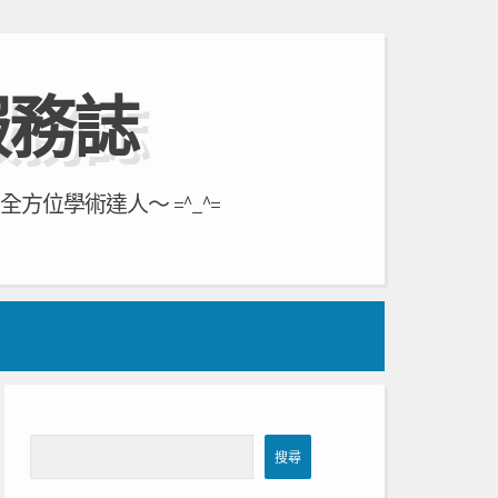
服務誌
位學術達人～ =^_^=
搜
搜尋
尋