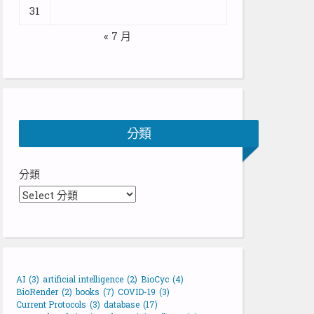
31
« 7 月
分類
分類
AI
(3)
artificial intelligence
(2)
BioCyc
(4)
BioRender
(2)
books
(7)
COVID-19
(3)
Current Protocols
(3)
database
(17)