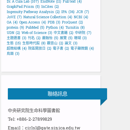
Dr. A Cula Lab
(107)
EndNote
(11)
Full text
(4)
GraphPad Prism
(5)
InCites
(2)
Ingenuity Pathway Analysis
(2)
IPA
(36)
JCR
(7)
JoVE
(7)
Natural Science Collection
(4)
NCBI
(4)
OA
(4)
Open Access
(4)
PDB
(3)
ProQuest
(2)
protein
(9)
PubMed
(5)
Python
(4)
Turnitin
(8)
UDN
(2)
Web of Science
(3)
中文書籍
(2)
中研院
(7)
主題選書
(3)
刊名
(2)
嚴融怡
(5)
展覽
(5)
珊瑚
(3)
生態
(15)
生態時代館
(8)
觀音山
(2)
論文
(3)
超微結構
(4)
院區開放日
(2)
電子書
(2)
電子顯微鏡
(4)
鳥類
(3)
聯絡訊息
中央研究院生命科學圖書館
Tel: +886-2-27899829
Email：cirlsl@gate.sinica.edu.tw