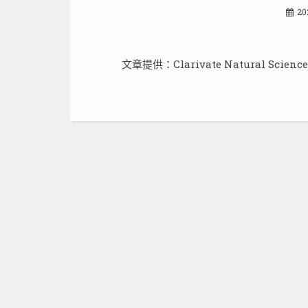
20
文章提供：Clarivate Natural Sci