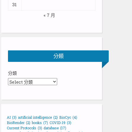
31
« 7 月
分類
分類
AI
(3)
artificial intelligence
(2)
BioCyc
(4)
BioRender
(2)
books
(7)
COVID-19
(3)
Current Protocols
(3)
database
(17)