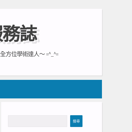
服務誌
位學術達人～ =^_^=
搜
搜尋
尋