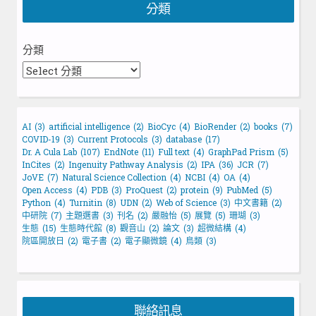
分類
分類
AI
(3)
artificial intelligence
(2)
BioCyc
(4)
BioRender
(2)
books
(7)
COVID-19
(3)
Current Protocols
(3)
database
(17)
Dr. A Cula Lab
(107)
EndNote
(11)
Full text
(4)
GraphPad Prism
(5)
InCites
(2)
Ingenuity Pathway Analysis
(2)
IPA
(36)
JCR
(7)
JoVE
(7)
Natural Science Collection
(4)
NCBI
(4)
OA
(4)
Open Access
(4)
PDB
(3)
ProQuest
(2)
protein
(9)
PubMed
(5)
Python
(4)
Turnitin
(8)
UDN
(2)
Web of Science
(3)
中文書籍
(2)
中研院
(7)
主題選書
(3)
刊名
(2)
嚴融怡
(5)
展覽
(5)
珊瑚
(3)
生態
(15)
生態時代館
(8)
觀音山
(2)
論文
(3)
超微結構
(4)
院區開放日
(2)
電子書
(2)
電子顯微鏡
(4)
鳥類
(3)
聯絡訊息