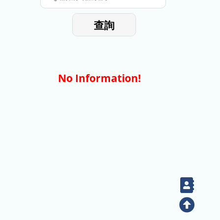
停
輸
入
使
查詢
檢
用
索
詞
No Information!
Cont
Top