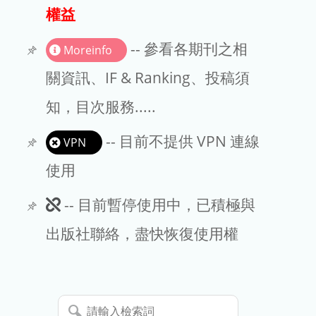
出版商
權益
版權聲明
-- 參看各期刊之相
Moreinfo
文章處理費
關資訊、IF & Ranking、投稿須
知，目次服務.....
EndNote
-- 目前不提供 VPN 連線
VPN
使用
此
-- 目前暫停使用中，已積極與
期
出版社聯絡，盡快恢復使用權
刊
暫
請