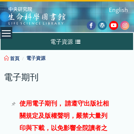
:::
English
Facebook
Wordpres
Youtub
Ins
電子資源
Blog
:::
電子資源
首頁
資料庫
電子期刊
電子書
電子期刊
使用電子期刊， 請遵守出版社相
關規定及版權聲明，嚴禁大量列
試用
印與下載，以免影響全院讀者之