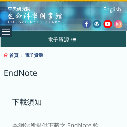
:::
English
Facebook
Wordpres
Youtub
Ins
電子資源
Blog
:::
電子資源
首頁
資料庫
EndNote
電子書
電子期刊
下載須知
EndNote
本網站所提供下載之 EndNote 軟