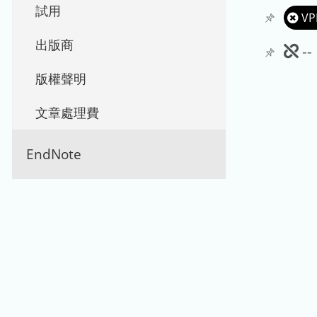
試用
VP
出版商
此
-
期
版權聲明
刊
文章處理費
暫
EndNote
停
使
用