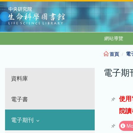
:::
網站導覽
電
首頁
電子期
資料庫
使用
電子書
院讀
電子期刊
Mo