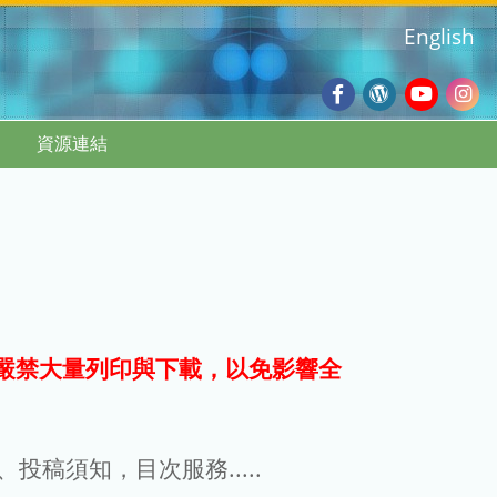
English
Facebook
Wordpres
Youtub
Ins
資源連結
Blog
:::
嚴禁大量列印與下載，以免影響全
g、投稿須知，目次服務.....