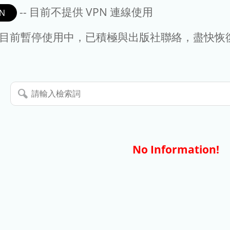
-- 目前不提供 VPN 連線使用
N
- 目前暫停使用中，已積極與出版社聯絡，盡快恢
請
輸
入
檢
索
No Information!
詞