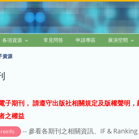
各項資源
常見問答
申請專區
展演空間
子資源
刊
電子期刊， 請遵守出版社相關規定及版權聲明，
者之權益
-- 參看各期刊之相關資訊、IF & Rankin
reinfo