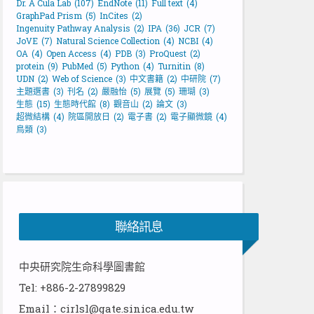
Dr. A Cula Lab
(107)
EndNote
(11)
Full text
(4)
GraphPad Prism
(5)
InCites
(2)
Ingenuity Pathway Analysis
(2)
IPA
(36)
JCR
(7)
JoVE
(7)
Natural Science Collection
(4)
NCBI
(4)
OA
(4)
Open Access
(4)
PDB
(3)
ProQuest
(2)
protein
(9)
PubMed
(5)
Python
(4)
Turnitin
(8)
UDN
(2)
Web of Science
(3)
中文書籍
(2)
中研院
(7)
主題選書
(3)
刊名
(2)
嚴融怡
(5)
展覽
(5)
珊瑚
(3)
生態
(15)
生態時代館
(8)
觀音山
(2)
論文
(3)
超微結構
(4)
院區開放日
(2)
電子書
(2)
電子顯微鏡
(4)
鳥類
(3)
聯絡訊息
中央研究院生命科學圖書館
Tel: +886-2-27899829
Email：cirlsl@gate.sinica.edu.tw