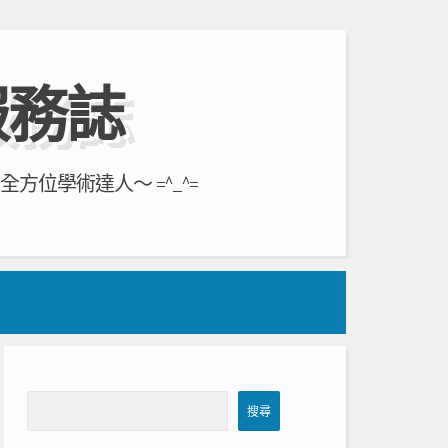
服務誌
位學術達人～ =^_^=
搜
搜尋
尋