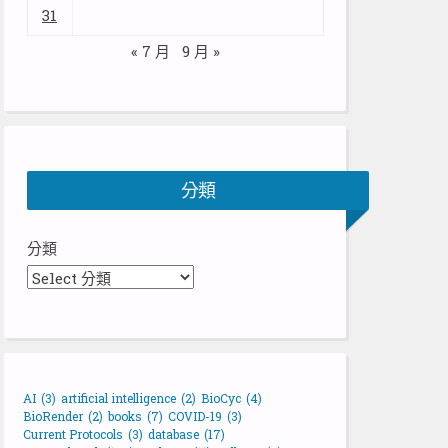
31
« 7 月
9 月 »
分類
分類
AI
(3)
artificial intelligence
(2)
BioCyc
(4)
BioRender
(2)
books
(7)
COVID-19
(3)
Current Protocols
(3)
database
(17)