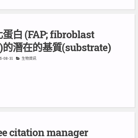
(FAP; fibroblast
ein)的潛在的基質(substrate)
5-08-31
生物資訊
e citation manager