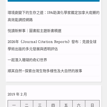
環境劇變下的生存之道：IPA助演化學家鑑定加拿大底鱂的
高效能調控網路
悅讀新鮮事｜圖書館主題新書精選
2026年《Journal Citation Reports》發布：見證全球
學術出版的多元發展與透明評估
一起潛入珊瑚的奇幻世界
順其自然—探索台灣生物多樣性及大自然的故事
2019 年 2 月
一
二
三
四
五
六
日