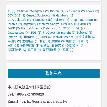
AI
(3)
artificial intelligence
(2)
BioCyc
(4)
BioRender
(2)
books
(7)
COVID-19
(3)
Current Protocols
(3)
database
(17)
Dr. A Cula Lab
(107)
EndNote
(11)
Full text
(4)
GraphPad Prism
(5)
InCites
(2)
Ingenuity Pathway Analysis
(2)
IPA
(36)
JCR
(7)
JoVE
(7)
Natural Science Collection
(4)
NCBI
(4)
OA
(4)
Open Access
(4)
PDB
(3)
ProQuest
(2)
protein
(9)
PubMed
(5)
Python
(4)
Turnitin
(8)
UDN
(2)
Web of Science
(3)
中文書籍
(2)
中研院
(7)
主題選書
(3)
刊名
(2)
嚴融怡
(5)
展覽
(5)
珊瑚
(3)
生態
(15)
生態時代館
(8)
觀音山
(2)
論文
(3)
超微結構
(4)
院區開放日
(2)
電子書
(2)
電子顯微鏡
(4)
鳥類
(3)
聯絡訊息
中央研究院生命科學圖書館
Tel: +886-2-27899829
Email：cirlsl@gate.sinica.edu.tw