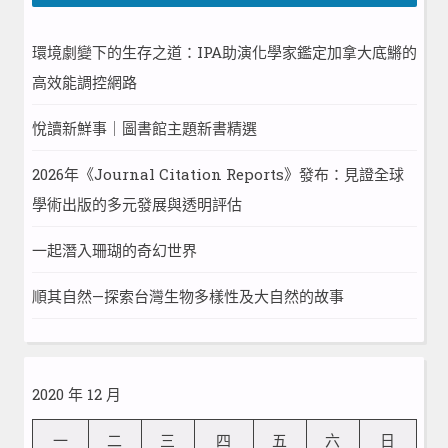
環境劇變下的生存之道：IPA助演化學家鑑定加拿大底鱂的
高效能調控網路
悅讀新鮮事｜圖書館主題新書精選
2026年《Journal Citation Reports》發布：見證全球
學術出版的多元發展與透明評估
一起潛入珊瑚的奇幻世界
順其自然—探索台灣生物多樣性及大自然的故事
2020 年 12 月
一
二
三
四
五
六
日