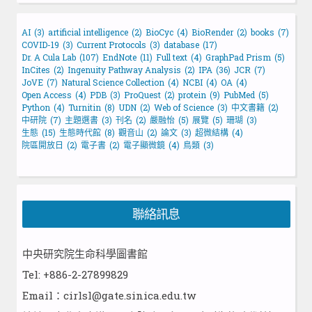
AI
(3)
artificial intelligence
(2)
BioCyc
(4)
BioRender
(2)
books
(7)
COVID-19
(3)
Current Protocols
(3)
database
(17)
Dr. A Cula Lab
(107)
EndNote
(11)
Full text
(4)
GraphPad Prism
(5)
InCites
(2)
Ingenuity Pathway Analysis
(2)
IPA
(36)
JCR
(7)
JoVE
(7)
Natural Science Collection
(4)
NCBI
(4)
OA
(4)
Open Access
(4)
PDB
(3)
ProQuest
(2)
protein
(9)
PubMed
(5)
Python
(4)
Turnitin
(8)
UDN
(2)
Web of Science
(3)
中文書籍
(2)
中研院
(7)
主題選書
(3)
刊名
(2)
嚴融怡
(5)
展覽
(5)
珊瑚
(3)
生態
(15)
生態時代館
(8)
觀音山
(2)
論文
(3)
超微結構
(4)
院區開放日
(2)
電子書
(2)
電子顯微鏡
(4)
鳥類
(3)
聯絡訊息
中央研究院生命科學圖書館
Tel: +886-2-27899829
Email：cirlsl@gate.sinica.edu.tw