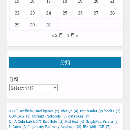
15
16
17
18
19
20
21
22
23
24
25
26
27
28
29
30
31
« 2 月
4 月 »
分類
分類
AI
(3)
artificial intelligence
(2)
BioCyc
(4)
BioRender
(2)
books
(7)
COVID-19
(3)
Current Protocols
(3)
database
(17)
Dr. A Cula Lab
(107)
EndNote
(11)
Full text
(4)
GraphPad Prism
(5)
InCites
(2)
Ingenuity Pathway Analysis
(2)
IPA
(36)
JCR
(7)