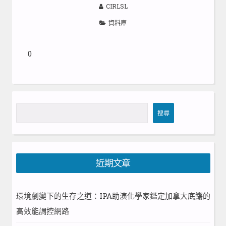
CIRLSL
資料庫
0
搜
搜尋
尋
近期文章
環境劇變下的生存之道：IPA助演化學家鑑定加拿大底鱂的
高效能調控網路