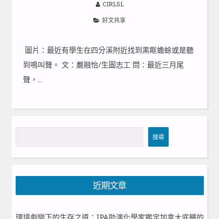
CIRLSL
好文共享
圖片：最近有學生在四分溪附近找到黑眶蟾蜍或是聽
到鳴叫聲。 文：嚴融怡/生圖志工 問：最近三月尾
聲，…
搜
搜尋
尋
近期文章
環境劇變下的生存之道：IPA助演化學家鑑定加拿大底鱂的