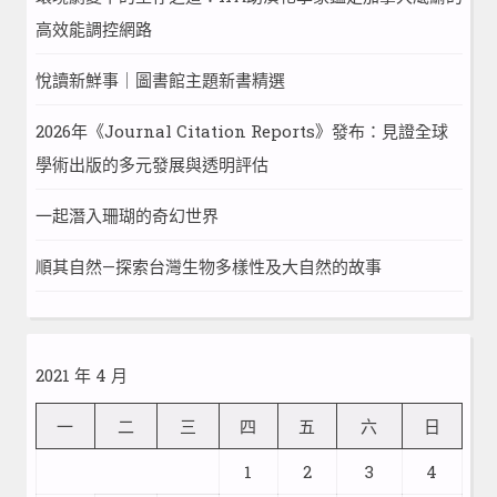
高效能調控網路
悅讀新鮮事｜圖書館主題新書精選
2026年《Journal Citation Reports》發布：見證全球
學術出版的多元發展與透明評估
一起潛入珊瑚的奇幻世界
順其自然—探索台灣生物多樣性及大自然的故事
2021 年 4 月
一
二
三
四
五
六
日
1
2
3
4