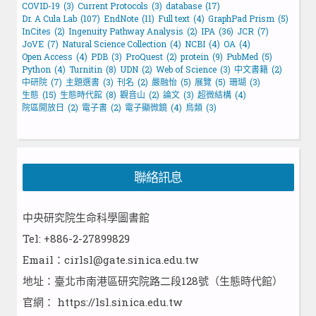
COVID-19
(3)
Current Protocols
(3)
database
(17)
Dr. A Cula Lab
(107)
EndNote
(11)
Full text
(4)
GraphPad Prism
(5)
InCites
(2)
Ingenuity Pathway Analysis
(2)
IPA
(36)
JCR
(7)
JoVE
(7)
Natural Science Collection
(4)
NCBI
(4)
OA
(4)
Open Access
(4)
PDB
(3)
ProQuest
(2)
protein
(9)
PubMed
(5)
Python
(4)
Turnitin
(8)
UDN
(2)
Web of Science
(3)
中文書籍
(2)
中研院
(7)
主題選書
(3)
刊名
(2)
嚴融怡
(5)
展覽
(5)
珊瑚
(3)
生態
(15)
生態時代館
(8)
觀音山
(2)
論文
(3)
超微結構
(4)
院區開放日
(2)
電子書
(2)
電子顯微鏡
(4)
鳥類
(3)
聯絡訊息
中央研究院生命科學圖書館
Tel: +886-2-27899829
Email：cirlsl@gate.sinica.edu.tw
地址：臺北市南港區研究院路二段128號（生態時代館）
官網：
https://lsl.sinica.edu.tw