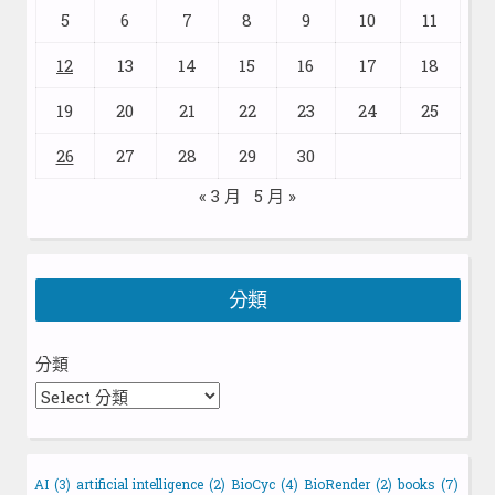
5
6
7
8
9
10
11
12
13
14
15
16
17
18
19
20
21
22
23
24
25
26
27
28
29
30
« 3 月
5 月 »
分類
分類
AI
(3)
artificial intelligence
(2)
BioCyc
(4)
BioRender
(2)
books
(7)