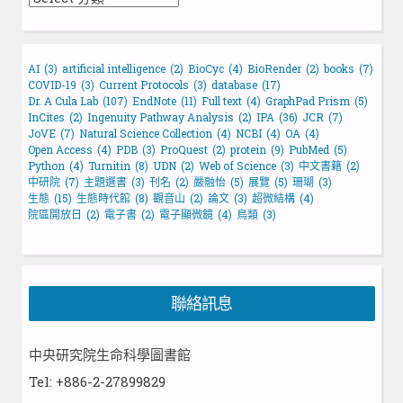
AI
(3)
artificial intelligence
(2)
BioCyc
(4)
BioRender
(2)
books
(7)
COVID-19
(3)
Current Protocols
(3)
database
(17)
Dr. A Cula Lab
(107)
EndNote
(11)
Full text
(4)
GraphPad Prism
(5)
InCites
(2)
Ingenuity Pathway Analysis
(2)
IPA
(36)
JCR
(7)
JoVE
(7)
Natural Science Collection
(4)
NCBI
(4)
OA
(4)
Open Access
(4)
PDB
(3)
ProQuest
(2)
protein
(9)
PubMed
(5)
Python
(4)
Turnitin
(8)
UDN
(2)
Web of Science
(3)
中文書籍
(2)
中研院
(7)
主題選書
(3)
刊名
(2)
嚴融怡
(5)
展覽
(5)
珊瑚
(3)
生態
(15)
生態時代館
(8)
觀音山
(2)
論文
(3)
超微結構
(4)
院區開放日
(2)
電子書
(2)
電子顯微鏡
(4)
鳥類
(3)
聯絡訊息
中央研究院生命科學圖書館
Tel: +886-2-27899829