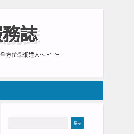
服務誌
位學術達人～ =^_^=
搜
搜尋
尋