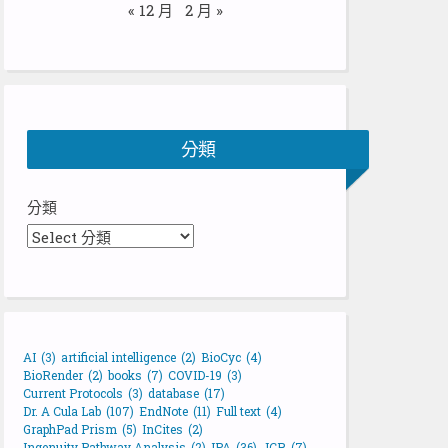
« 12 月
2 月 »
分類
分類
AI
(3)
artificial intelligence
(2)
BioCyc
(4)
BioRender
(2)
books
(7)
COVID-19
(3)
Current Protocols
(3)
database
(17)
Dr. A Cula Lab
(107)
EndNote
(11)
Full text
(4)
GraphPad Prism
(5)
InCites
(2)
Ingenuity Pathway Analysis
(2)
IPA
(36)
JCR
(7)