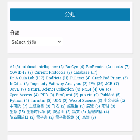
分類
分類
AI
(3)
artificial intelligence
(2)
BioCyc
(4)
BioRender
(2)
books
(7)
COVID-19
(3)
Current Protocols
(3)
database
(17)
Dr. A Cula Lab
(107)
EndNote
(11)
Full text
(4)
GraphPad Prism
(5)
InCites
(2)
Ingenuity Pathway Analysis
(2)
IPA
(36)
JCR
(7)
JoVE
(7)
Natural Science Collection
(4)
NCBI
(4)
OA
(4)
Open Access
(4)
PDB
(3)
ProQuest
(2)
protein
(9)
PubMed
(5)
Python
(4)
Turnitin
(8)
UDN
(2)
Web of Science
(3)
中文書籍
(2)
中研院
(7)
主題選書
(3)
刊名
(2)
嚴融怡
(5)
展覽
(5)
珊瑚
(3)
生態
(15)
生態時代館
(8)
觀音山
(2)
論文
(3)
超微結構
(4)
院區開放日
(2)
電子書
(2)
電子顯微鏡
(4)
鳥類
(3)