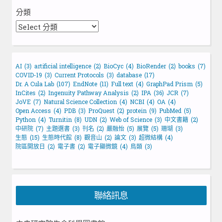
分類
AI
(3)
artificial intelligence
(2)
BioCyc
(4)
BioRender
(2)
books
(7)
COVID-19
(3)
Current Protocols
(3)
database
(17)
Dr. A Cula Lab
(107)
EndNote
(11)
Full text
(4)
GraphPad Prism
(5)
InCites
(2)
Ingenuity Pathway Analysis
(2)
IPA
(36)
JCR
(7)
JoVE
(7)
Natural Science Collection
(4)
NCBI
(4)
OA
(4)
Open Access
(4)
PDB
(3)
ProQuest
(2)
protein
(9)
PubMed
(5)
Python
(4)
Turnitin
(8)
UDN
(2)
Web of Science
(3)
中文書籍
(2)
中研院
(7)
主題選書
(3)
刊名
(2)
嚴融怡
(5)
展覽
(5)
珊瑚
(3)
生態
(15)
生態時代館
(8)
觀音山
(2)
論文
(3)
超微結構
(4)
院區開放日
(2)
電子書
(2)
電子顯微鏡
(4)
鳥類
(3)
聯絡訊息