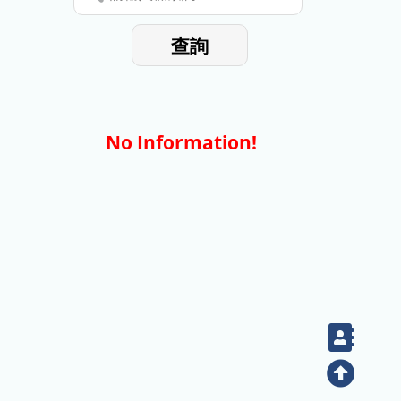
停
輸
入
使
查詢
檢
用
索
詞
No Information!
Cont
Top