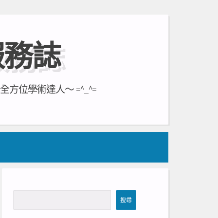
服務誌
位學術達人～ =^_^=
搜
搜尋
尋