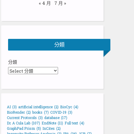
« 4 月
7 月 »
分類
分類
AI
(3)
artificial intelligence
(2)
BioCyc
(4)
BioRender
(2)
books
(7)
COVID-19
(3)
Current Protocols
(3)
database
(17)
Dr. A Cula Lab
(107)
EndNote
(11)
Full text
(4)
GraphPad Prism
(5)
InCites
(2)
Ingenuity Pathway Analysis
(2)
IPA
(36)
JCR
(7)